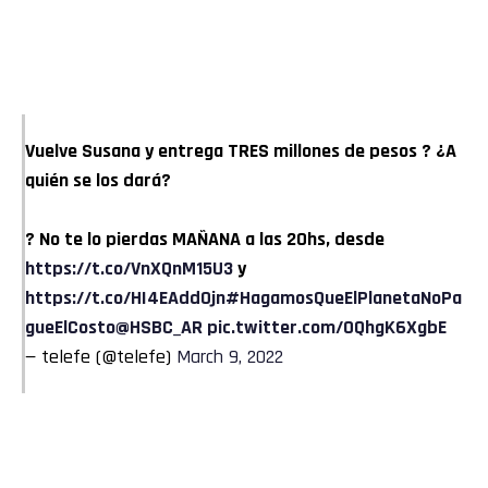
Vuelve Susana y entrega TRES millones de pesos ? ¿A
quién se los dará?
? No te lo pierdas MAÑANA a las 20hs, desde
https://t.co/VnXQnM15U3
y
https://t.co/HI4EAdd0jn
#HagamosQueElPlanetaNoPa
gueElCosto
@HSBC_AR
pic.twitter.com/0QhgK6XgbE
— telefe (@telefe)
March 9, 2022