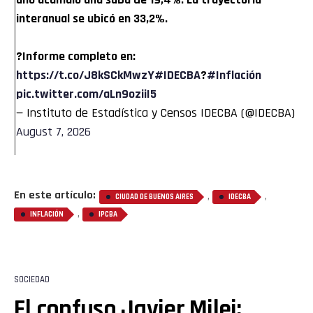
interanual se ubicó en 33,2%.
?Informe completo en:
https://t.co/J8kSCkMwzY
#IDECBA
?
#Inflación
pic.twitter.com/aLn9oziiI5
— Instituto de Estadística y Censos IDECBA (@IDECBA)
August 7, 2026
En este artículo:
,
,
CIUDAD DE BUENOS AIRES
IDECBA
,
INFLACIÓN
IPCBA
SOCIEDAD
El confuso Javier Milei: