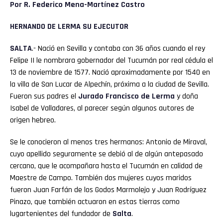
Por R. Federico Mena-Martínez Castro
HERNANDO DE LERMA SU EJECUTOR
SALTA
.- Nació en Sevilla y contaba con 36 años cuando el rey
Felipe II le nombrara gobernador del Tucumán por real cédula el
13 de noviembre de 1577. Nació aproximadamente por 1540 en
la villa de San Lucar de Alpechín, próxima a la ciudad de Sevilla.
Fueron sus padres el
Jurado Francisco de Lerma
y doña
Isabel de Valladares, al parecer según algunos autores de
origen hebreo.
Se le conocieron al menos tres hermanos: Antonio de Miraval,
cuyo apellido seguramente se debió al de algún antepasado
Flipboard
cercano, que le acompañara hasta el Tucumán en calidad de
Maestre de Campo. También dos mujeres cuyos maridos
Reddit
fueron Juan Farfán de los Godos Marmolejo y Juan Rodríguez
Pinazo, que también actuaron en estas tierras como
Pinterest
lugartenientes del fundador de
Salta
.