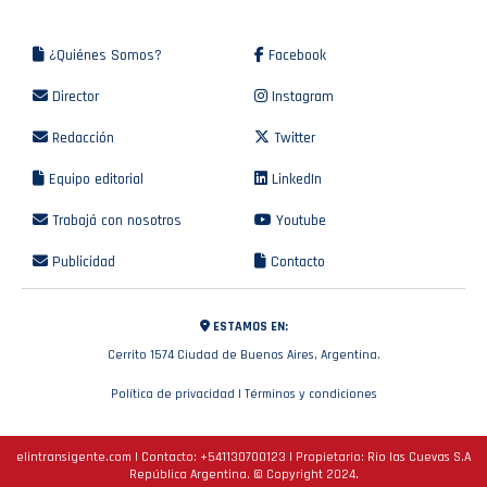
¿Quiénes Somos?
Facebook
Director
Instagram
Redacción
Twitter
Equipo editorial
LinkedIn
Trabajá con nosotros
Youtube
Publicidad
Contacto
ESTAMOS EN:
Cerrito 1574 Ciudad de Buenos Aires, Argentina.
Política de privacidad
|
Términos y condiciones
elintransigente.com | Contacto:
+541130700123
| Propietario: Rio las Cuevas S.A
República Argentina. © Copyright 2024.