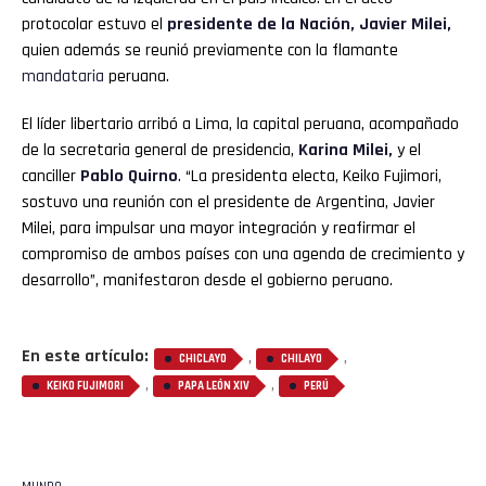
protocolar estuvo el
presidente de la Nación, Javier Milei,
quien además se reunió previamente con la flamante
mandataria
peruana.
El líder libertario arribó a Lima, la capital peruana, acompañado
de la secretaria general de presidencia,
Karina Milei,
y el
canciller
Pablo Quirno
. “La presidenta electa, Keiko Fujimori,
sostuvo una reunión con el presidente de Argentina, Javier
Milei, para impulsar una mayor integración y reafirmar el
compromiso de ambos países con una agenda de crecimiento y
desarrollo”, manifestaron desde el gobierno peruano.
En este artículo:
,
,
CHICLAYO
CHILAYO
,
,
KEIKO FUJIMORI
PAPA LEÓN XIV
PERÚ