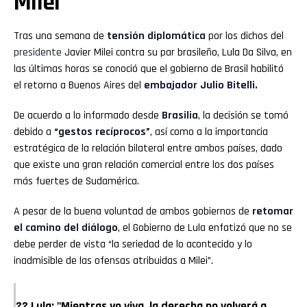
Milei
Tras una semana de
tensión diplomática
por los dichos del
presidente
Javier Milei contra su par brasileño, Lula Da Silva, en
las últimas horas se conoció que el gobierno de Brasil habilitó
el retorno a Buenos Aires del
embajador Julio Bitelli.
De acuerdo a lo informado desde
Brasilia
, la decisión se tomó
debido a
“gestos recíprocos”
, así como a la importancia
estratégica de la relación bilateral entre ambos países, dado
que existe una gran relación comercial entre los dos países
más fuertes de Sudamérica.
A pesar de la buena voluntad de ambos gobiernos de
retomar
el camino del diálogo
, el Gobierno de Lula enfatizó que no se
debe perder de vista “la seriedad de lo acontecido y lo
inadmisible de las ofensas atribuidas a Milei”.
?? Lula: "Mientras yo viva, la derecha no volverá a