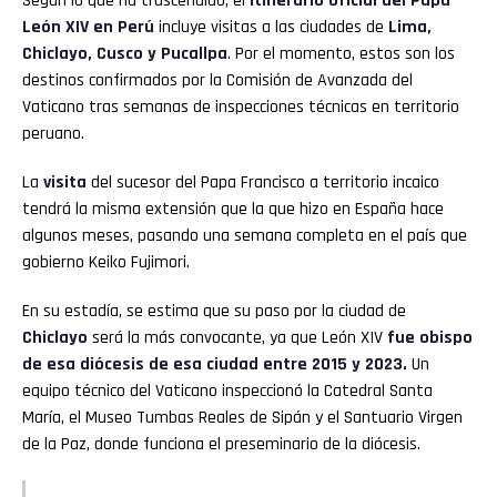
Según lo que ha trascendido, el
itinerario oficial del Papa
León XIV en Perú
incluye visitas a las ciudades de
Lima,
Chiclayo, Cusco y Pucallpa
. Por el momento, estos son los
destinos confirmados por la Comisión de Avanzada del
Vaticano tras semanas de inspecciones técnicas en territorio
peruano.
La
visita
del sucesor del Papa Francisco a territorio incaico
tendrá la misma extensión que la que hizo en España hace
algunos meses, pasando una semana completa en el país que
gobierno Keiko Fujimori.
En su estadía, se estima que su paso por la ciudad de
Chiclayo
será la más convocante, ya que León XIV
fue obispo
de esa diócesis de esa ciudad entre 2015 y 2023.
Un
equipo técnico del Vaticano inspeccionó la Catedral Santa
María, el Museo Tumbas Reales de Sipán y el Santuario Virgen
de la Paz, donde funciona el preseminario de la diócesis.