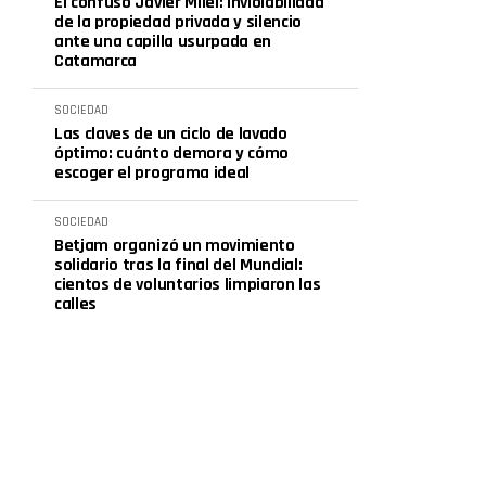
El confuso Javier Milei: inviolabilidad
de la propiedad privada y silencio
ante una capilla usurpada en
Catamarca
SOCIEDAD
Las claves de un ciclo de lavado
óptimo: cuánto demora y cómo
escoger el programa ideal
SOCIEDAD
Betjam organizó un movimiento
solidario tras la final del Mundial:
cientos de voluntarios limpiaron las
calles