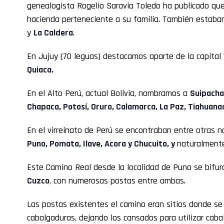
genealogista Rogelio Saravia Toledo ha publicado qu
hacienda perteneciente a su familia. También estaban
y
La Caldera
.
En Jujuy (70 leguas) destacamos aparte de la capital
Quiaca.
En el Alto Perú, actual Bolivia, nombramos a
Suipacha
Chapaca, Potosí, Oruro, Calamarca, La Paz, Tiahuanac
En el virreinato de Perú se encontraban entre otras
Puno, Pomata, Ilave, Acora y Chucuito, y
naturalment
Este Camino Real desde la localidad de Puno se bifu
Cuzco
, con numerosas postas entre ambas.
Las postas existentes el camino eran sitios donde se
cabalgaduras, dejando los cansados para utilizar caba