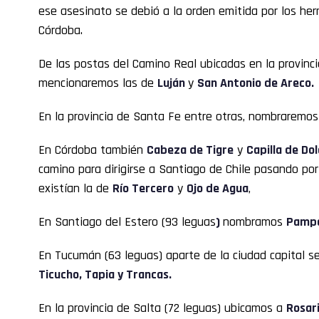
ese asesinato se debió a la orden emitida por los h
Córdoba.
De las postas del Camino Real ubicadas en la provinc
mencionaremos las de
Luján
y
San Antonio de Areco.
En la provincia de Santa Fe entre otras, nombraremos
En Córdoba también
Cabeza de Tigre
y
Capilla de Do
camino para dirigirse a Santiago de Chile pasando p
existían la de
Río Tercero
y
Ojo de Agua
,
En Santiago del Estero (93 leguas
)
nombramos
Pampa
En Tucumán (63 leguas) aparte de la ciudad capital 
Ticucho, Tapia y Trancas.
En la provincia de Salta (72 leguas) ubicamos a
Rosar