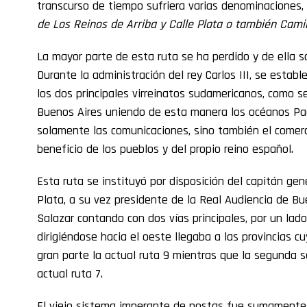
transcurso de tiempo sufriera varias denominaciones
de Los Reinos de Arriba y Calle Plata o también Cami
La mayor parte de esta ruta se ha perdido y de ella 
Durante la administración del rey Carlos III, se estab
los dos principales virreinatos sudamericanos, como se
Buenos Aires uniendo de esta manera los océanos Pací
solamente las comunicaciones, sino también el comerc
beneficio de los pueblos y del propio reino español.
Esta ruta se instituyó por disposición del capitán gen
Plata, a su vez presidente de la Real Audiencia de B
Salazar contando con dos vías principales, por un lado,
dirigiéndose hacia el oeste llegaba a las provincias c
gran parte la actual ruta 9 mientras que la segunda s
actual ruta 7.
El viejo sistema imperante de postas fue sumamente 