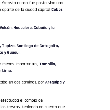
e Yatasto nunca fue posta sino una
 aparte de la ciudad capital
Cobos
Volcán, Huacalera, Cabaña y la
, Tupiza, Santiago de Cotagaita,
o y Guaqui.
 no menos importantes,
Tambillo,
e
Lima.
rcaba en dos caminos, por
Arequipa y
 efectuaba el cambio de
llos frescos, teniendo en cuenta que