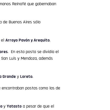
ermanos Reinafé que gobernaban
ia de Buenos Aires sólo
 el
Arroyo Pavón y Arequito
.
lores
. En esta posta se dividía el
or San Luis y Mendoza, además
 Grande
y
Loreto
.
se encontraban postas como las de
io
y
Yatasto
a pesar de que el