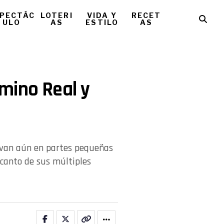
PECTÁC
LOTERI
VIDA Y
RECET
ULO
AS
ESTILO
AS
mino Real y
ervan aún en partes pequeñas
ncanto de sus múltiples