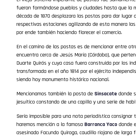
fueron formándose pueblos y ciudades hasta que la mo
década de 1870 desplazara las postas para dar lugar a
respectivas estaciones agilizando de esta manera las
por ende también haciendo florecer el comercio.
En el camino de las postas es de mencionar entre otra
encuentra cerca de Jesús María (Córdoba), que pertene
Duarte Quirós y cuya casa fuera construida por los ind
transformada en el año 1814 por el ejército independi
siendo hoy monumento histórico nacional.
Mencionamos también la posta de
Sinsacate
donde s
jesuítico constando de una capilla y una serie de habit
Sería imposible para una nota periodística consignar 
haremos mención a la famosa
Barranca Yaco
donde el
asesinado Facundo Quiroga, caudillo riojano de larga