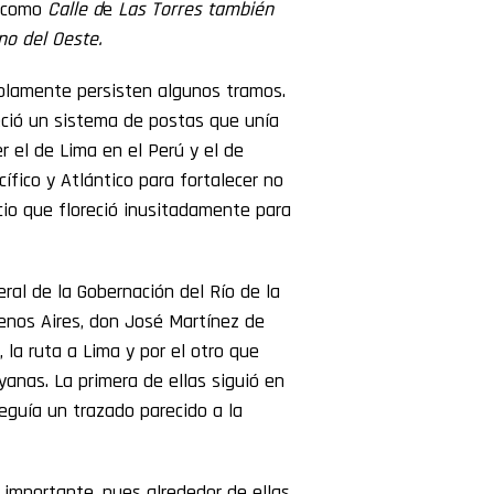
, como
Calle d
e
Las Torres también
no del Oeste.
solamente persisten algunos tramos.
leció un sistema de postas que unía
r el de Lima en el Perú y el de
fico y Atlántico para fortalecer no
io que floreció inusitadamente para
eral de la Gobernación del Río de la
uenos Aires, don José Martínez de
 la ruta a Lima y por el otro que
uyanas. La primera de ellas siguió en
eguía un trazado parecido a la
importante, pues alrededor de ellas