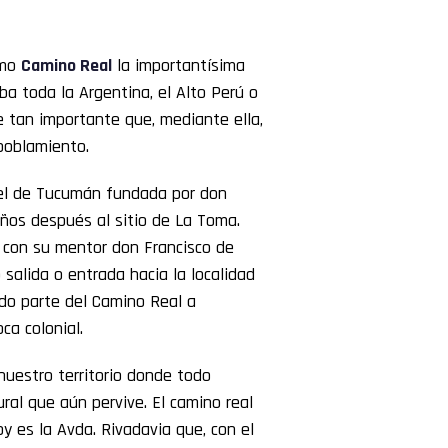
omo
Camino Real
la importantísima
ba toda la Argentina, el Alto Perú o
ue tan importante que, mediante ella,
poblamiento.
uel de Tucumán fundada por don
 años después al sitio de La Toma.
 con su mentor don Francisco de
 salida o entrada hacia la localidad
ndo parte del Camino Real a
oca colonial.
nuestro territorio donde todo
ral que aún pervive. El camino real
y es la Avda. Rivadavia que, con el