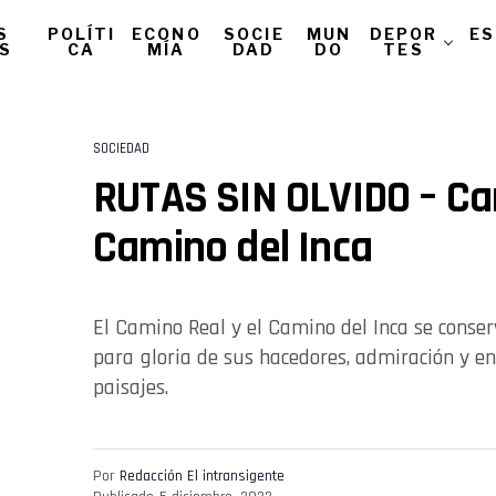
S
POLÍTI
ECONO
SOCIE
MUN
DEPOR
ES
AS
CA
MÍA
DAD
DO
TES
SOCIEDAD
RUTAS SIN OLVIDO – Ca
Camino del Inca
El Camino Real y el Camino del Inca se cons
para gloria de sus hacedores, admiración y e
paisajes.
Por
Redacción El intransigente