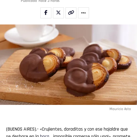
Publicado
hace 3 horas
Mauricio Asta
(BUENOS AIRES).- «Crujientes, doraditas y con ese hojaldre que
se deshace en la
boca
… imposible comerse sólo una!», promete