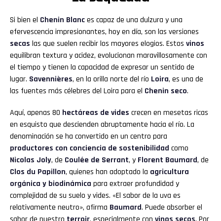
Si bien el
Chenin Blanc
es capaz de una dulzura y una
efervescencia impresionantes, hoy en día, son las versiones
secas
las que suelen recibir los mayores elogios. Estos
vinos
equilibran textura y acidez, evolucionan maravillosamente con
el tiempo y tienen la capacidad de expresar un sentido de
lugar.
Savennières
, en la orilla norte del río
Loira
, es una de
las fuentes más célebres del Loira para el
Chenin seco
.
Aquí, apenas 80
hectáreas de vides
crecen en mesetas ricas
en esquisto que descienden abruptamente hacia el río. La
denominación se ha convertido en un centro para
productores con conciencia de sostenibilidad
como
Nicolas Joly
, de
Coulée de Serrant
, y
Florent Baumard
, de
Clos du Papillon
, quienes han adoptado la
agricultura
orgánica y biodinámica
para extraer profundidad y
complejidad de su suelo y vides. «El sabor de la uva es
relativamente neutro», afirma
Baumard
. Puede absorber el
sabor de nuestro
terroir
, especialmente con
vinos secos
. Por