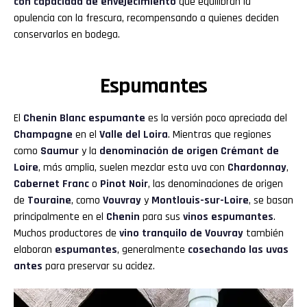
con capacidad de envejecimiento
que equilibran la
opulencia con la frescura, recompensando a quienes deciden
conservarlos en bodega.
Espumantes
El
Chenin Blanc espumante
es la versión poco apreciada del
Champagne
en el
Valle del Loira
. Mientras que regiones
como
Saumur
y la
denominación de origen Crémant de
Loire
, más amplia, suelen mezclar esta uva con
Chardonnay
,
Cabernet Franc
o
Pinot Noir
, las denominaciones de origen
de
Touraine
, como
Vouvray
y
Montlouis-sur-Loire
, se basan
principalmente en el
Chenin
para sus
vinos espumantes
.
Muchos productores de
vino tranquilo de Vouvray
también
elaboran
espumantes
, generalmente
cosechando las uvas
antes
para preservar su acidez.