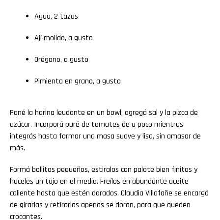
Agua, 2 tazas
Ají molido, a gusto
Orégano, a gusto
Pimienta en grano, a gusto
Poné la harina leudante en un bowl, agregá sal y la pizca de
azúcar. Incorporá puré de tomates de a poco mientras
integrás hasta formar una masa suave y lisa, sin amasar de
más.
Formá bollitos pequeños, estiralos con palote bien finitos y
haceles un tajo en el medio. Freílos en abundante aceite
caliente hasta que estén dorados. Claudia Villafañe se encargó
de girarlas y retirarlas apenas se doran, para que queden
crocantes.