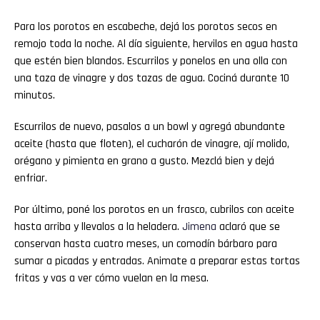
Para los porotos en escabeche, dejá los porotos secos en
remojo toda la noche. Al día siguiente, hervilos en agua hasta
que estén bien blandos. Escurrilos y ponelos en una olla con
una taza de vinagre y dos tazas de agua. Cociná durante 10
minutos.
Escurrilos de nuevo, pasalos a un bowl y agregá abundante
aceite (hasta que floten), el cucharón de vinagre, ají molido,
orégano y pimienta en grano a gusto. Mezclá bien y dejá
enfriar.
Por último, poné los porotos en un frasco, cubrilos con aceite
hasta arriba y llevalos a la heladera.
Jimena
aclaró que se
conservan hasta cuatro meses, un comodín bárbaro para
sumar a picadas y entradas. Animate a preparar estas tortas
fritas y vas a ver cómo vuelan en la mesa.