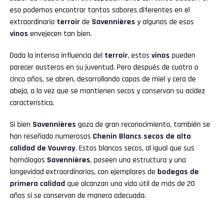
eso podemos encontrar tantos sabores diferentes en el
extraordinario
terroir
de
Savennières
y algunos de esos
vinos
envejecen tan bien.
Dada la intensa influencia del
terroir
, estos
vinos
pueden
parecer austeros en su juventud. Pero después de cuatro o
cinco años, se abren, desarrollando capas de miel y cera de
abeja, a la vez que se mantienen secos y conservan su acidez
característica.
Si bien
Savennières
goza de gran reconocimiento, también se
han reseñado numerosos
Chenin Blancs secos de alta
calidad de Vouvray
. Estos blancos secos, al igual que sus
homólogos
Savennières
, poseen una estructura y una
longevidad extraordinarias, con ejemplares de
bodegas de
primera calidad
que alcanzan una vida útil de más de 20
años si se conservan de manera adecuada.