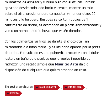
milímetros de espesor y cubrirlo bien con el azúcar. Enrollar
ajustado desde cada lado hacia el centro, montar un rollo
sobre el otro, presionar para compactar y mandar otros 20
minutos a la heladera. Después se cortan rodajas de 1
centímetro de ancho, se acomodan en placas enmantecadas y
van a un horno a 200 °C hasta que estén doradas.
Con las palmeritas ya frías, se derrite el chocolate —en
microondas o a baño María— y se las baña apenas por la parte
de arriba. El resultado es una palmerita crocante, con el dulce
justo y un baño de chocolate que la vuelve imposible de
rechazar. Una receta simple que
Mauricio
Asta
dejó a
disposición de cualquiera que quiera probarla en casa.
En este artículo:
,
,
MAURICIO ASTA
PASTELERÍA
RECETA