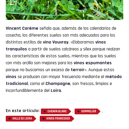
Vincent Carême
señala que, además de los calendarios de
cosecha, los diferentes suelos son más adecuados para los
distintos estilos de
vino Vouvray
. «Elaboramos
vinos
tranquilos
a partir de suelos calcáreos y sílex porque realzan
las características de estos suelos, mientras que los suelos
con más arcilla son mejores para los
vinos espumantes
porque no buscamos un exceso de
terroir
«. Aunque estos
vinos
se producen con mayor frecuencia mediante el
método
tradicional
, como el
Champagne
, son frescos, limpios e
inconfundiblemente del
Loira
.
En este artículo:
,
,
CHENIN BLANC
SOMMELIER
,
VALLE DE LOIRA
VINOS FRANCESES