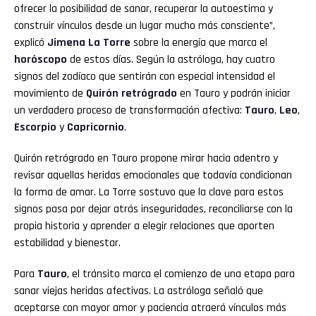
ofrecer la posibilidad de sanar, recuperar la autoestima y
construir vínculos desde un lugar mucho más consciente”,
explicó
Jimena La Torre
sobre la energía que marca el
horóscopo
de estos días. Según la astróloga, hay cuatro
signos del zodíaco que sentirán con especial intensidad el
movimiento de
Quirón retrógrado
en Tauro y podrán iniciar
un verdadero proceso de transformación afectiva:
Tauro
,
Leo
,
Escorpio
y
Capricornio
.
Quirón retrógrado en Tauro propone mirar hacia adentro y
revisar aquellas heridas emocionales que todavía condicionan
la forma de amar. La Torre sostuvo que la clave para estos
signos pasa por dejar atrás inseguridades, reconciliarse con la
propia historia y aprender a elegir relaciones que aporten
estabilidad y bienestar.
Para
Tauro
, el tránsito marca el comienzo de una etapa para
sanar viejas heridas afectivas. La astróloga señaló que
aceptarse con mayor amor y paciencia atraerá vínculos más