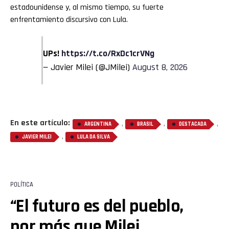
estadounidense y, al mismo tiempo, su fuerte
enfrentamiento discursivo con Lula.
UPs!
https://t.co/RxDc1crVNg
— Javier Milei (@JMilei)
August 8, 2026
En este artículo:
,
,
,
ARGENTINA
BRASIL
DESTACADA
,
JAVIER MILEI
LULA DA SILVA
POLÍTICA
“El futuro es del pueblo,
por más que Milei