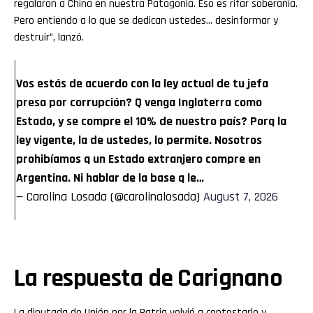
regalaron a China en nuestra Patagonia. Eso es rifar soberanía.
Pero entiendo a lo que se dedican ustedes… desinformar y
destruir”, lanzó.
Vos estás de acuerdo con la ley actual de tu jefa
presa por corrupción? Q venga Inglaterra como
Estado, y se compre el 10% de nuestro país? Porq la
ley vigente, la de ustedes, lo permite. Nosotros
prohibíamos q un Estado extranjero compre en
Argentina. Ni hablar de la base q le…
— Carolina Losada (@carolinalosada)
August 7, 2026
La respuesta de Carignano
La diputada de Unión por la Patria volvió a contestarle y