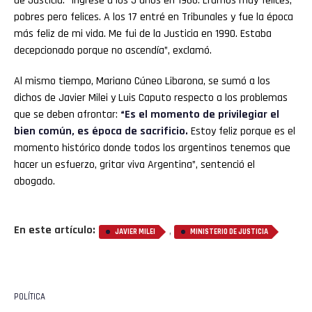
de Justicia: “Ingresé a los 5 años en 1966. Éramos muy felices,
pobres pero felices. A los 17 entré en Tribunales y fue la época
más feliz de mi vida. Me fui de la Justicia en 1990. Estaba
decepcionado porque no ascendía”, exclamó.
Al mismo tiempo, Mariano Cúneo Libarona, se sumó a los
dichos de Javier Milei y Luis Caputo respecto a los problemas
que se deben afrontar:
“Es el momento de privilegiar el
bien común, es época de sacrificio.
Estoy feliz porque es el
momento histórico donde todos los argentinos tenemos que
hacer un esfuerzo, gritar viva Argentina”, sentenció el
abogado.
En este artículo:
,
JAVIER MILEI
MINISTERIO DE JUSTICIA
POLÍTICA