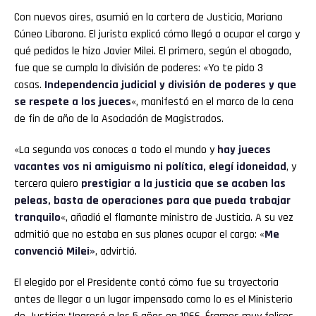
Con nuevos aires, asumió en la cartera de Justicia, Mariano
Cúneo Libarona. El jurista explicó cómo llegó a ocupar el cargo y
qué pedidos le hizo Javier Milei. El primero, según el abogado,
fue que se cumpla la división de poderes: «Yo te pido 3
cosas.
Independencia judicial y división de poderes y que
Flipboard
se respete a los jueces
«, manifestó en el marco de la cena
de fin de año de la Asociación de Magistrados.
Reddit
«La segunda vos conoces a todo el mundo y
hay jueces
Pinterest
vacantes vos ni amiguismo ni política, elegí idoneidad
, y
tercera quiero
prestigiar a la justicia que se acaben las
peleas, basta de operaciones para que pueda trabajar
Whatsapp
tranquilo
«, añadió el flamante ministro de Justicia. A su vez
admitió que no estaba en sus planes ocupar el cargo: «
Me
Email
convenció Milei»
, advirtió.
El elegido por el Presidente contó cómo fue su trayectoria
antes de llegar a un lugar impensado como lo es el Ministerio