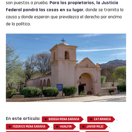
son puestos a prueba.
Para los propietarios, la Justicia
Federal pondrá las cosas en su lugar
, donde se tramita la
causa y donde esperan que prevalezca el derecho por encima
de la política.
En este artículo:
,
,
BODEGA MENA SARAVIA
CATAMARCA
,
,
,
FEDERICO MENA SARAVIA
HUALFIN
JAVIER MILEI