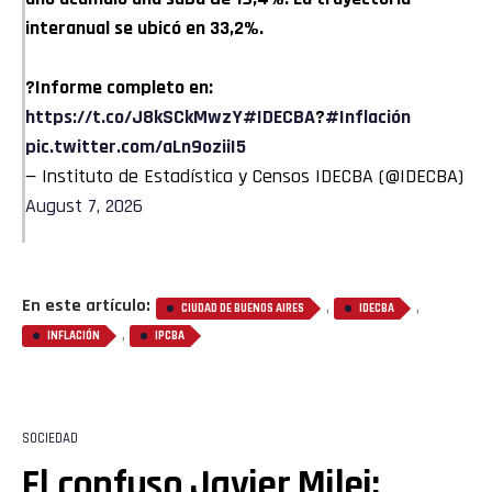
interanual se ubicó en 33,2%.
?Informe completo en:
https://t.co/J8kSCkMwzY
#IDECBA
?
#Inflación
pic.twitter.com/aLn9oziiI5
— Instituto de Estadística y Censos IDECBA (@IDECBA)
August 7, 2026
En este artículo:
,
,
CIUDAD DE BUENOS AIRES
IDECBA
,
INFLACIÓN
IPCBA
Flipboard
Reddit
SOCIEDAD
Pinterest
El confuso Javier Milei: