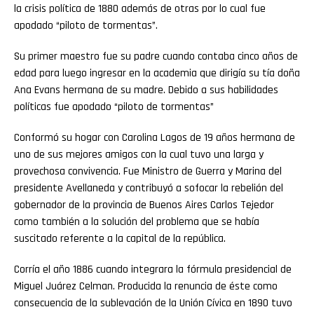
la crisis política de 1880 además de otras por lo cual fue
apodado “piloto de tormentas”.
Su primer maestro fue su padre cuando contaba cinco años de
edad para luego ingresar en la academia que dirigía su tía doña
Ana Evans hermana de su madre. Debido a sus habilidades
políticas fue apodado “piloto de tormentas”
Conformó su hogar con Carolina Lagos de 19 años hermana de
uno de sus mejores amigos con la cual tuvo una larga y
provechosa convivencia. Fue Ministro de Guerra y Marina del
presidente Avellaneda y contribuyó a sofocar la rebelión del
gobernador de la provincia de Buenos Aires Carlos Tejedor
como también a la solución del problema que se había
Flipboard
suscitado referente a la capital de la república.
Reddit
Corría el año 1886 cuando integrara la fórmula presidencial de
Miguel Juárez Celman. Producida la renuncia de éste como
Pinterest
consecuencia de la sublevación de la Unión Cívica en 1890 tuvo