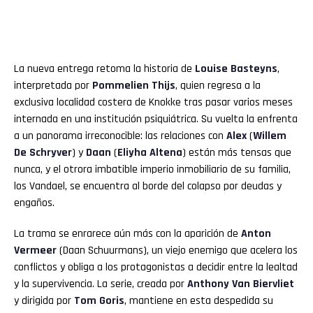
La nueva entrega retoma la historia de
Louise Basteyns
,
interpretada por
Pommelien Thijs
, quien regresa a la
exclusiva localidad costera de Knokke tras pasar varios meses
internada en una institución psiquiátrica. Su vuelta la enfrenta
a un panorama irreconocible: las relaciones con
Alex
(
Willem
De Schryver
) y
Daan
(
Eliyha Altena
) están más tensas que
nunca, y el otrora imbatible imperio inmobiliario de su familia,
los Vandael, se encuentra al borde del colapso por deudas y
engaños.
La trama se enrarece aún más con la aparición de
Anton
Vermeer
(Daan Schuurmans), un viejo enemigo que acelera los
conflictos y obliga a los protagonistas a decidir entre la lealtad
y la supervivencia. La serie, creada por
Anthony Van Biervliet
y dirigida por
Tom Goris
, mantiene en esta despedida su