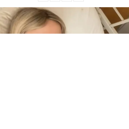
Denisse González
(BUENOS AIRES).- “Hoy las plaquetas bajaron a 6.000 (ayer
estaban en 8.000). No es la noticia que esperábamos, pero
seguimos peleándola y los médicos están encima de todo”,
contó
Denisse González
. La ex participante de
Gran