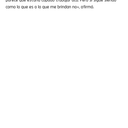
parece que estaría copado trabajar acá. Pero si sigue siendo
como lo que es o lo que me brindan no», afirmó.