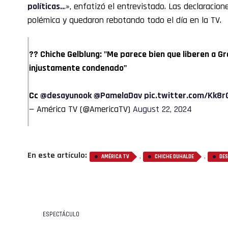
políticas..
.», enfatizó el entrevistado. Las declaracio
polémica y quedaron rebotando todo el día en la TV.
?? Chiche Gelblung: "Me parece bien que liberen a Gras
injustamente condenado"
Cc
@desayunook
@PamelaDav
pic.twitter.com/Kk8
— América TV (@AmericaTV)
August 22, 2024
En este artículo:
,
,
AMÉRICA TV
CHICHE DUHALDE
DES
ESPECTÁCULO