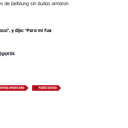
nes de Gelblung sin dudas armaron
si", y dijo: "Para mi fue
rQgqXSk
,
AYUNO AMERICANO
PADRE GRASSI