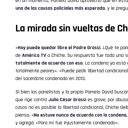
en un momento, Pamela David aprovechó que en est
una de las causas policiales más esperada
, y le preg
La mirada sin vueltas de C
«
Hoy puede quedar libre el Padre Grassi
. ¿Qué te par
de
América TV
a Chiche. Su respuesta fue toda una s
totalmente de acuerdo con eso
. La condena ya está 
totalmente peores». «Puede pedir libertad condicional»
del sacerdote condenado en 2013.
Si bien los panelistas y la propia Pamela David busca
que rige contra
Julio César Grassi
es grave, por abuso
casos no es posible la libertad condicional, Chiche Ge
piensa. «
No estuve nunca de acuerdo con la condena, 
y agregó: «Para mí fue injustamente condenado».