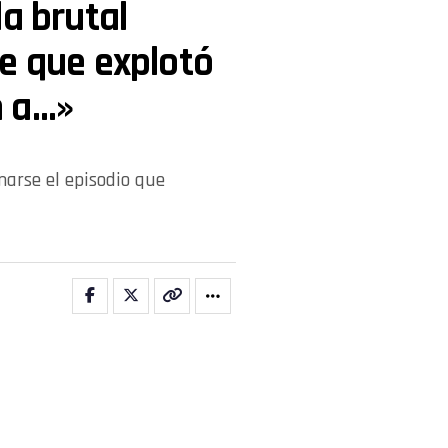
la brutal
e que explotó
n a…»
marse el episodio que
aviesa uno de sus momentos más