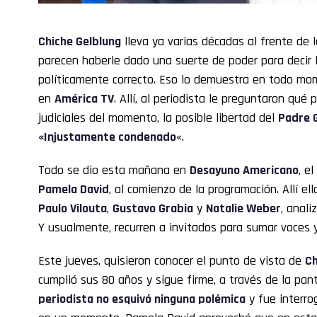
Chiche Gelblung
lleva ya varias décadas al frente de la
parecen haberle dado una suerte de poder para decir
políticamente correcto. Eso lo demuestra en todo mom
en
América TV
. Allí, al periodista le preguntaron qu
judiciales del momento, la posible libertad del
Padre 
«Injustamente condenado
«.
Todo se dio esta mañana en
Desayuno Americano
, e
Pamela David
, al comienzo de la programación. Allí 
Paulo Vilouta
,
Gustavo Grabia
y
Natalie Weber
, anali
Y usualmente, recurren a invitados para sumar voces 
Este jueves, quisieron conocer el punto de vista de
Ch
cumplió sus 80 años y sigue firme, a través de la pant
periodista no esquivó ninguna polémica
y fue interro