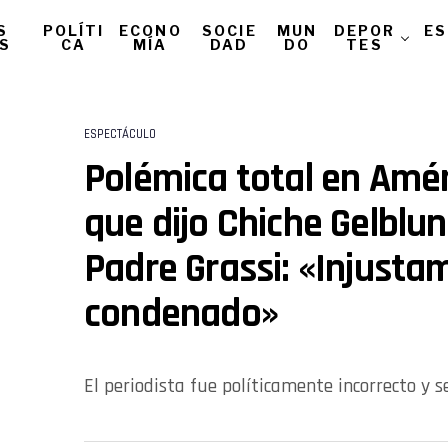
S
POLÍTI
ECONO
SOCIE
MUN
DEPOR
ES
AS
CA
MÍA
DAD
DO
TES
ESPECTÁCULO
Polémica total en Amér
que dijo Chiche Gelblun
Padre Grassi: «Injusta
condenado»
El periodista fue políticamente incorrecto y s