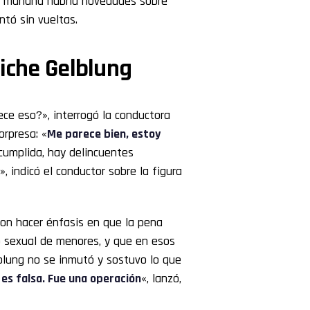
a mañana habría novedades sobre
untó sin vueltas.
hiche Gelblung
ece eso?», interrogó la conductora
orpresa: «
Me parece bien, estoy
cumplida, hay delincuentes
, indicó el conductor sobre la figura
ron hacer énfasis en que la pena
 sexual de menores, y que en esos
lblung no se inmutó y sostuvo lo que
es falsa. Fue una operación
«, lanzó,