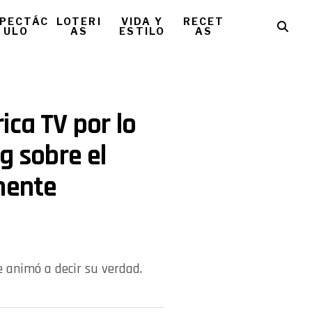
PECTÁC
LOTERI
VIDA Y
RECET
ULO
AS
ESTILO
AS
ica TV por lo
g sobre el
mente
e animó a decir su verdad.