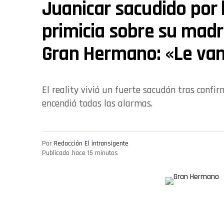
Juanicar sacudido por 
primicia sobre su madr
Gran Hermano: «Le va
El reality vivió un fuerte sacudón tras confir
encendió todas las alarmas.
Por
Redacción El intransigente
Publicado
hace 15 minutos
El presente de
Juanicar
dentro de
Gran Hermano
atr