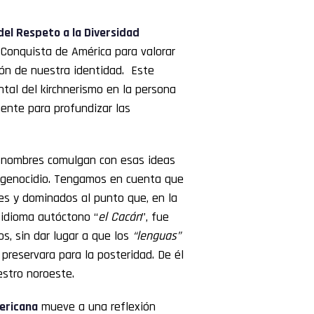
del Respeto a la Diversidad
Conquista de América para valorar
ión de nuestra identidad. Este
tal del kirchnerismo en la persona
ente para profundizar las
s nombres comulgan con esas ideas
e genocidio. Tengamos en cuenta que
es y dominados al punto que, en la
 idioma autóctono “
el Cacán
”, fue
s, sin dar lugar a que los
“lenguas”
preservara para la posteridad. De él
stro noroeste.
mericana
mueve a una reflexión