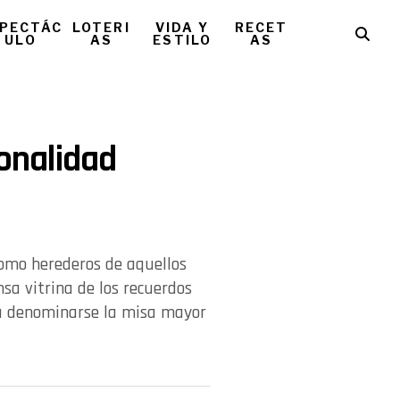
PECTÁC
LOTERI
VIDA Y
RECET
ULO
AS
ESTILO
AS
ionalidad
como herederos de aquellos
a vitrina de los recuerdos
ía denominarse la misa mayor