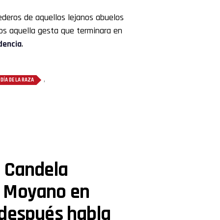
ederos de aquellos lejanos abuelos
os aquella gesta que terminara en
dencia
.
,
DÍA DE LA RAZA
e Candela
o Moyano en
«después habla