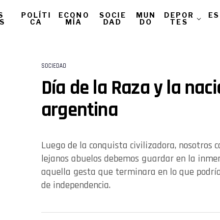
S
POLÍTI
ECONO
SOCIE
MUN
DEPOR
ES
AS
CA
MÍA
DAD
DO
TES
SOCIEDAD
Día de la Raza y la nac
argentina
Luego de la conquista civilizadora, nosotros 
lejanos abuelos debemos guardar en la inmens
aquella gesta que terminara en lo que podr
de independencia.