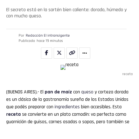
El secreto está en la sartén bien caliente: dorado, húmedo y
con mucho queso.
Por
Redacción El intransigente
Publicado
hace 19 minutos
receta
(BUENOS AIRES).- El
pan de maíz
con
queso
y corteza dorada
es un clásico de la gastronomía sureña de los Estados Unidos
que podés preparar con
ingredientes
bien accesibles. Esta
receta
se convierte en un plato comodín: va perfecto como
guarnición de guisos, carnes asadas o sopas, pero también se
luce solo, tibio, con un toque de manteca.