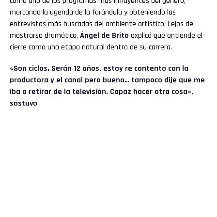
como uno de los programas más influyentes del género,
marcando la agenda de la farándula y obteniendo las
entrevistas más buscadas del ambiente artístico. Lejos de
mostrarse dramático,
Ángel de Brito
explicó que entiende el
cierre como una etapa natural dentro de su carrera.
«Son ciclos. Serán 12 años, estoy re contento con la
productora y el canal pero bueno… tampoco dije que me
iba a retirar de la televisión. Capaz hacer otra cosa»,
sostuvo
.