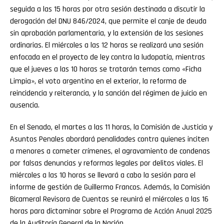
seguida a las 15 horas por otra sesión destinada a discutir la
derogación del DNU 846/2024, que permite el canje de deuda
sin aprobación parlamentaria, y la extensión de las sesiones
ordinarias. El miércoles a las 12 horas se realizará una sesión
enfocada en el proyecto de ley contra la ludopatía, mientras
que el jueves a las 10 horas se tratarán temas como «Ficha
Limpia», el voto argentino en el exterior, la reforma de
reincidencia y reiterancia, y la sanción del régimen de juicio en
Flipboard
ausencia.
Reddit
En el Senado, el martes a las 11 horas, la Comisión de Justicia y
Asuntos Penales abordará penalidades contra quienes inciten
Pinterest
a menores a cometer crímenes, el agravamiento de condenas
por falsas denuncias y reformas legales por delitos viales. El
Whatsapp
miércoles a las 10 horas se llevará a cabo la sesión para el
informe de gestión de Guillermo Francos. Además, la Comisión
Email
Bicameral Revisora de Cuentas se reunirá el miércoles a las 16
horas para dictaminar sobre el Programa de Acción Anual 2025
de la Auditoría General de la Nación.