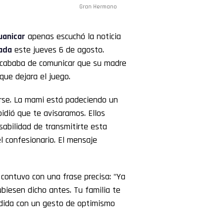
Gran Hermano
uanicar
apenas escuchó la noticia
ada
este jueves 6 de agosto.
 acababa de comunicar que su madre
que dejara el juego.
rse. La mami está padeciendo un
idió que te avisaramos. Ellos
sabilidad de transmitirte esta
l confesionario. El mensaje
o contuvo con una frase precisa: "Ya
biesen dicho antes. Tu familia te
pedida con un gesto de optimismo