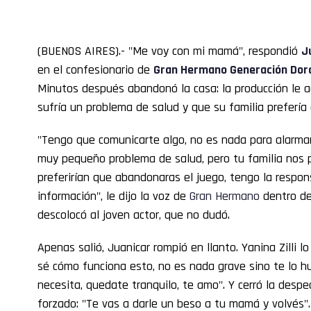
(BUENOS AIRES).- "Me voy con mi mamá", respondió
J
en el confesionario de
Gran Hermano
Generación Dor
Minutos después abandonó la casa: la producción le
sufría un problema de salud y que su familia prefería 
"Tengo que comunicarte algo, no es nada para alarma
muy pequeño problema de salud, pero tu familia nos p
preferirían que abandonaras el juego, tengo la respon
información", le dijo la voz de
Gran
Hermano
dentro de
descolocó al joven actor, que no dudó.
Apenas salió, Juanicar rompió en llanto. Yanina Zilli l
sé cómo funciona esto, no es nada grave sino te lo hu
necesita, quedate tranquilo, te amo". Y cerró la des
forzado: "Te vas a darle un beso a tu mamá y volvés".