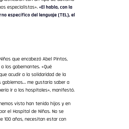
hos especialistas».
«El habla, con la
no específico del lenguaje (TEL), el
 Niños que encabezó Abel Pintos,
o a los gobernantes. «Qué
ue acudir a la solidaridad de la
os gobiernos… me gustaría saber a
ería ir a los hospitales», manifestó.
hemos visto han tenido hijos y en
or el Hospital de Niños. No se
e 100 años, necesitan estar con