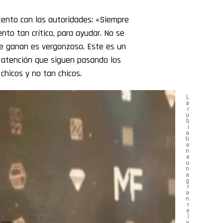
tento con las autoridades: «Siempre
to tan crítico, para ayudar. No se
e ganan es vergonzoso. Este es un
 atención que siguen pasando los
chicos y no tan chicos.
L
a
r
u
b
i
a
ti
e
n
e
u
n
a
g
r
a
n
r
e
l
a