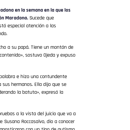
radona
en la semana en la que los
ción Maradona.
Sucede que
stó especial atención a las
ndo.
mucho a su papá. Tiene un montón de
contenido», sostuvo Ojeda y expuso
 palabra e hizo una contundente
 a sus hermanos. Ella dijo que se
derando la batuta», expresó la
ruebas a la vista del juicio que va a
 de Susana Roccasalvo, dio a conocer
iagnosticaron con un tipo de autismo