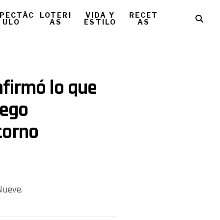
PECTÁC
LOTERI
VIDA Y
RECET
ULO
AS
ESTILO
AS
firmó lo que
iego
torno
Nueve.