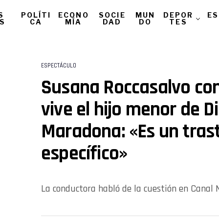
S
POLÍTI
ECONO
SOCIE
MUN
DEPOR
ES
AS
CA
MÍA
DAD
DO
TES
ESPECTÁCULO
Susana Roccasalvo con
vive el hijo menor de D
Maradona: «Es un tras
específico»
La conductora habló de la cuestión en Canal 