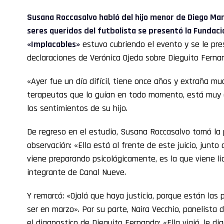
Susana Roccasalvo
habló del hijo menor de
Diego Ma
seres queridos del futbolista se presentó la Funda
«Implacables»
estuvo cubriendo el evento y se le pre
declaraciones de Verónica Ojeda sobre Dieguito Ferna
«Ayer fue un día difícil, tiene once años y extraña 
terapeutas que lo guían en todo momento, está muy 
los sentimientos de su hijo.
De regreso en el estudio, Susana Roccasalvo tomó la
observación: «Ella está al frente de este juicio, junto
viene preparando psicológicamente, es la que viene li
integrante de Canal Nueve.
Y remarcó: «Ojalá que haya justicia, porque están las p
ser en marzo». Por su parte, Naira Vecchio, panelista
el diagnostico de Dieguito Fernando: «Ella viajó, le d