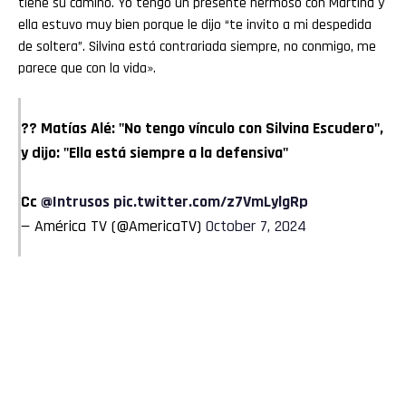
tiene su camino. Yo tengo un presente hermoso con Martina y
ella estuvo muy bien porque le dijo “te invito a mi despedida
de soltera”. Silvina está contrariada siempre, no conmigo, me
parece que con la vida».
?? Matías Alé: "No tengo vínculo con Silvina Escudero",
y dijo: "Ella está siempre a la defensiva"
Cc
@Intrusos
pic.twitter.com/z7VmLylgRp
— América TV (@AmericaTV)
October 7, 2024