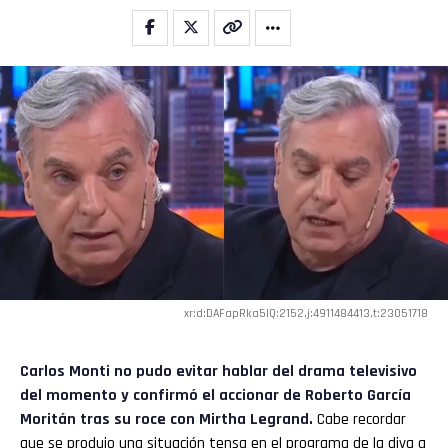
xr:d:DAFapRka5IQ:2152,j:4911484413,t:23051718
Carlos Monti
no pudo evitar hablar del drama televisivo
del momento y confirmó el accionar de
Roberto García
Moritán
tras su roce con Mirtha Legrand.
Cabe recordar
que se produjo una situación tensa en el programa de la diva a