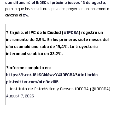
que difundirá el INDEC el próximo jueves 13 de agosto
,
para la que las consultoras privadas proyectan un incremento
cercano al
2%
.
? En julio, el IPC de la Ciudad (
#IPCBA
) registró un
incremento de 2,9%. En los primeros siete meses del
año acumuló una suba de 19,4%. La trayectoria
interanual se ubicó en 33,2%.
?Informe completo en:
https://t.co/J8kSCkMwzY
#IDECBA
?
#Inflación
pic.twitter.com/aLn9oziiI5
— Instituto de Estadística y Censos IDECBA (@IDECBA)
August 7, 2026