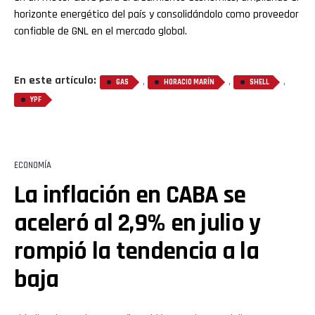
horizonte energético del país y consolidándolo como proveedor
confiable de GNL en el mercado global.
En este artículo:
,
,
,
GAS
HORACIO MARÍN
SHELL
YPF
Flipboard
ECONOMÍA
La inflación en CABA se
Reddit
aceleró al 2,9% en julio y
Pinterest
rompió la tendencia a la
Whatsapp
baja
Email