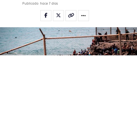
Publicado
hace 7 días
Crisis migratoria Ceuta
La
crisis migratoria
en
Ceuta
volvió a colocar a
Pedro