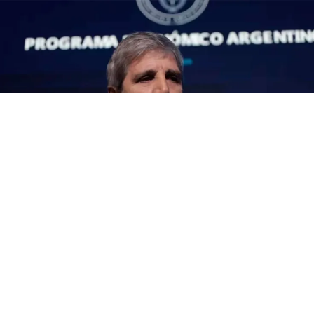
Luis Caputo
El ministro de Economía,
Luis Caputo
, participó de un evento
de la Cámara de Agentes de Bolsas en Buenos Aires y se refirió
al rol del
Banco Central,
el cual está en boga luego del
proyecto de reforma de la carta orgánica que informó el
presidente Javier Milei. También destacó que hoy en Argentina