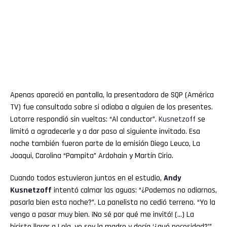
Apenas apareció en pantalla, la presentadora de SQP (América
TV) fue consultada sobre si odiaba a alguien de los presentes.
Latorre respondió sin vueltas: “Al conductor”.
Kusnetzoff
se
limitó a agradecerle y a dar paso al siguiente invitado. Esa
noche también fueron parte de la emisión Diego Leuco, La
Joaqui, Carolina “Pampita” Ardohain y Martín Cirio.
Cuando todos estuvieron juntos en el estudio,
Andy
Kusnetzoff
intentó calmar las aguas: “¿Podemos no odiarnos,
pasarla bien esta noche?”. La panelista no cedió terreno. “Yo la
vengo a pasar muy bien. ¡No sé por qué me invitó! (…) La
hiciste llorar a Lola, yo soy la madre y decía ‘¿qué necesidad?’”,