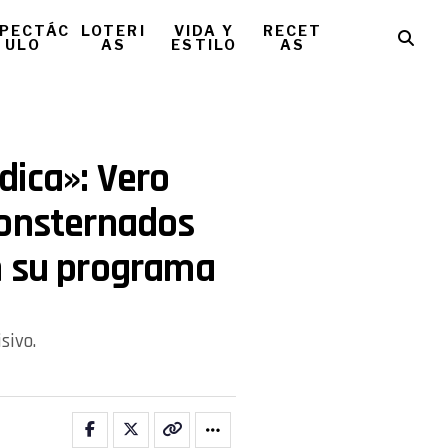
PECTÁC
LOTERI
VIDA Y
RECET
ULO
AS
ESTILO
AS
dica»: Vero
consternados
n su programa
sivo.