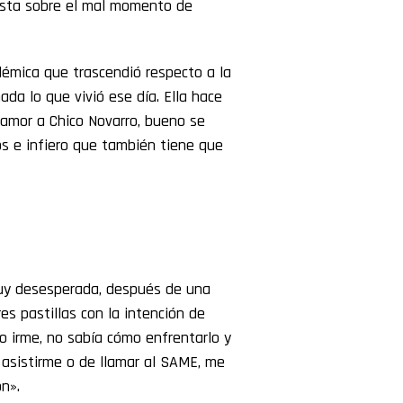
Costa sobre el mal momento de
émica que trascendió respecto a la
da lo que vivió ese día. Ella hace
amor a Chico Novarro, bueno se
os e infiero que también tiene que
muy desesperada, después de una
s pastillas con la intención de
mo irme, no sabía cómo enfrentarlo y
 asistirme o de llamar al SAME, me
n».