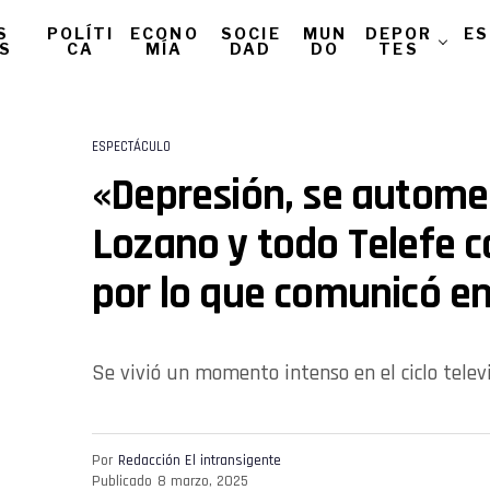
S
POLÍTI
ECONO
SOCIE
MUN
DEPOR
ES
AS
CA
MÍA
DAD
DO
TES
ESPECTÁCULO
«Depresión, se autome
Lozano y todo Telefe 
por lo que comunicó e
Se vivió un momento intenso en el ciclo televi
Por
Redacción El intransigente
Publicado
8 marzo, 2025