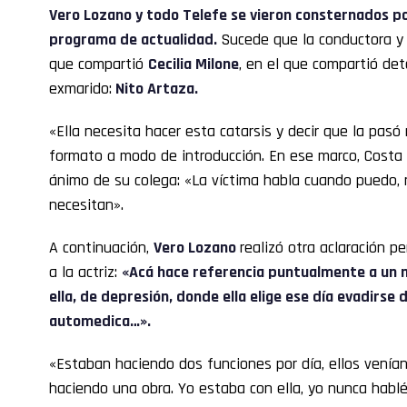
Vero Lozano
y todo
Telefe
se vieron consternados po
programa de actualidad.
Sucede que la conductora y 
que compartió
Cecilia Milone
, en el que compartió deta
exmarido:
Nito Artaza.
«Ella necesita hacer esta catarsis y decir que la pasó
formato a modo de introducción. En ese marco, Costa 
ánimo de su colega: «La víctima habla cuando puedo, 
necesitan».
A continuación,
Vero Lozano
realizó otra aclaración p
a la actriz:
«Acá hace referencia puntualmente a un
ella, de depresión, donde ella elige ese día evadirse
automedica…».
«Estaban haciendo dos funciones por día, ellos venía
haciendo una obra. Yo estaba con ella, yo nunca hab