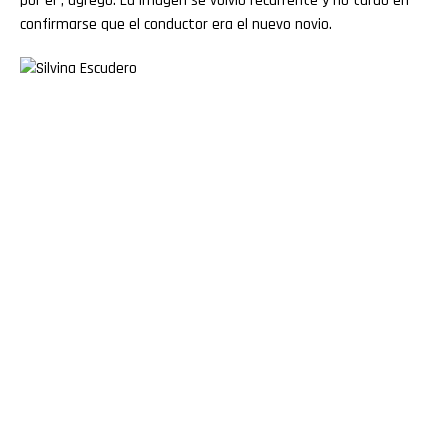
por él”, agregó. La imagen se volvió recurrente y no tardó en
confirmarse que el conductor era el nuevo novio.