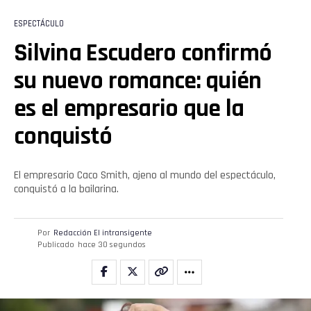
ESPECTÁCULO
Silvina Escudero confirmó
Flipboard
su nuevo romance: quién
Reddit
es el empresario que la
Pinterest
conquistó
Whatsapp
El empresario Caco Smith, ajeno al mundo del espectáculo,
conquistó a la bailarina.
Email
Por
Redacción El intransigente
Publicado
hace 30 segundos