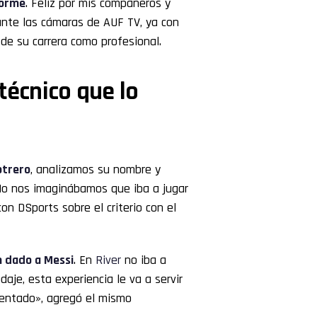
norme
. Feliz por mis compañeros y
 ante las cámaras de AUF TV, ya con
de su carrera como profesional.
técnico que lo
otrero
, analizamos su nombre y
 No nos imaginábamos que iba a jugar
on DSports sobre el criterio con el
n dado a Messi
. En
River
no iba a
daje, esta experiencia le va a servir
entado», agregó el mismo