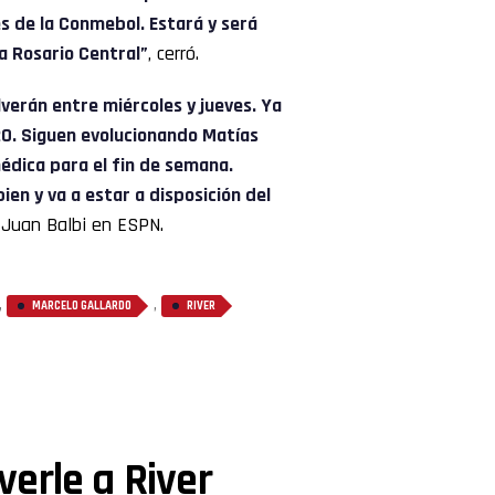
s de la Conmebol. Estará y será
a Rosario Central”
, cerró.
lverán entre miércoles y jueves. Ya
0. Siguen evolucionando Matías
médica para el fin de semana.
ien y va a estar a disposición del
 Juan Balbi en ESPN.
,
,
MARCELO GALLARDO
RIVER
erle a River