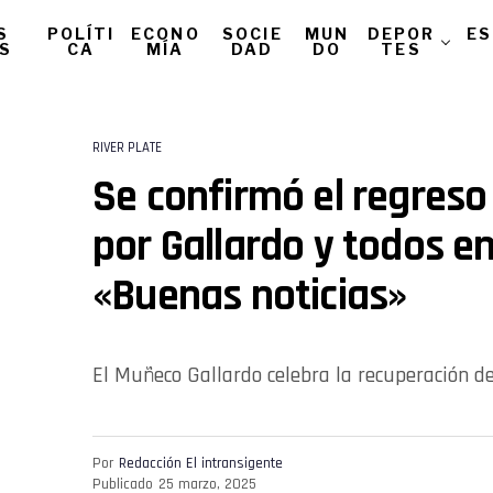
S
POLÍTI
ECONO
SOCIE
MUN
DEPOR
ES
AS
CA
MÍA
DAD
DO
TES
RIVER PLATE
Se confirmó el regres
por Gallardo y todos en
«Buenas noticias»
El Muñeco Gallardo celebra la recuperación de
Por
Redacción El intransigente
Publicado
25 marzo, 2025