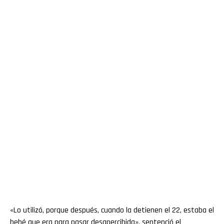
«Lo utilizó, porque después, cuando la detienen el 22, estaba el
bebé que era para pasar desapercibida», sentenció el