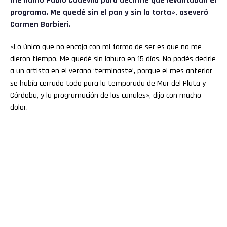
me llamó Pablo Codevila para decirme que levantaban el
programa. Me quedé sin el pan y sin la torta», aseveró
Carmen Barbieri.
«Lo único que no encaja con mi forma de ser es que no me
dieron tiempo. Me quedé sin laburo en 15 días. No podés decirle
a un artista en el verano ‘terminaste’, porque el mes anterior
se había cerrado todo para la temporada de Mar del Plata y
Córdoba, y la programación de los canales», dijo con mucho
dolor.