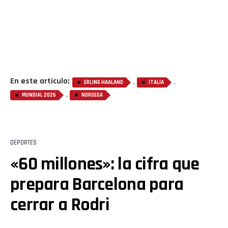
Flipboard
Reddit
En este artículo:
,
,
ERLING HAALAND
ITALIA
,
MUNDIAL 2026
NORUEGA
Pinterest
Whatsapp
DEPORTES
«60 millones»: la cifra que
Email
prepara Barcelona para
cerrar a Rodri