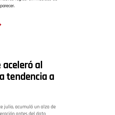
parecer.
 aceleró al
la tendencia a
te julio, acumuló un alza de
leración antes del dato