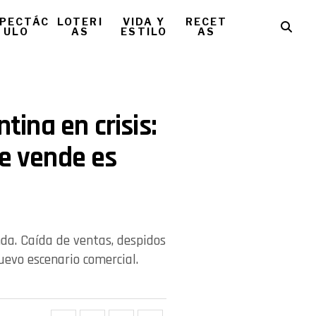
PECTÁC
LOTERI
VIDA Y
RECET
ULO
AS
ESTILO
AS
ntina en crisis:
se vende es
unda. Caída de ventas, despidos
evo escenario comercial.