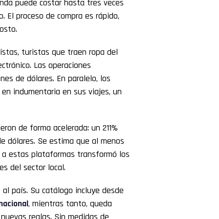
renda puede costar hasta tres veces
o. El proceso de compra es rápido,
osto.
istas, turistas que traen ropa del
ectrónico. Las operaciones
es de dólares. En paralelo, los
s en indumentaria en sus viajes, un
eron de forma acelerada: un 211%
de dólares. Se estima que al menos
r a estas plataformas transformó los
s del sector local.
l país. Su catálogo incluye desde
 nacional
, mientras tanto, queda
nuevas reglas. Sin medidas de