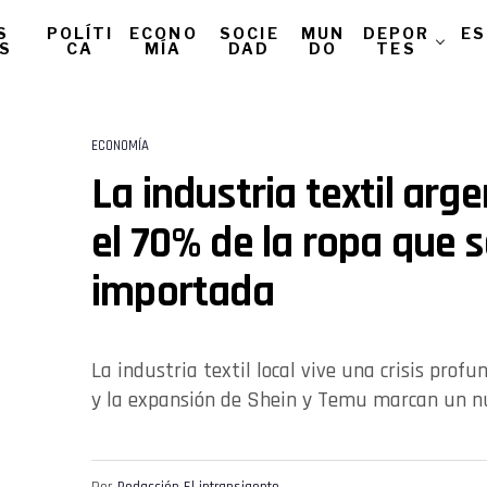
S
POLÍTI
ECONO
SOCIE
MUN
DEPOR
ES
AS
CA
MÍA
DAD
DO
TES
ECONOMÍA
La industria textil arge
el 70% de la ropa que 
importada
La industria textil local vive una crisis prof
y la expansión de Shein y Temu marcan un nu
Por
Redacción El intransigente