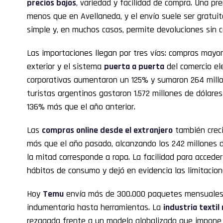
precios bajos
, variedad y facilidad de compra. Una p
menos que en Avellaneda, y el envío suele ser gratuit
simple y, en muchos casos, permite devoluciones sin c
Las importaciones llegan por tres vías: compras mayor
exterior y el sistema
puerta a puerta
del comercio el
corporativas aumentaron un 125% y sumaron 264 millon
turistas argentinos gastaron 1.572 millones de dólare
136% más que el año anterior.
Las
compras online desde el extranjero
también creci
más que el año pasado, alcanzando los 242 millones 
la mitad corresponde a ropa. La facilidad para accede
hábitos de consumo y dejó en evidencia las limitacione
Hoy
Temu
envía más de 300.000 paquetes mensuales a
indumentaria hasta herramientas. La
industria textil
rezagada frente a un modelo globalizado que impone 