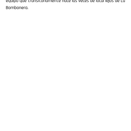
equipo que transitoriamente hace las veces de local lejos de La
Bombonera.