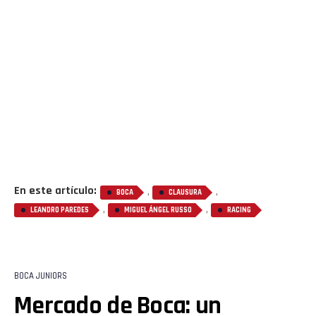
Whatsapp
Email
En este artículo:
,
,
BOCA
CLAUSURA
,
,
LEANDRO PAREDES
MIGUEL ÁNGEL RUSSO
RACING
BOCA JUNIORS
Mercado de Boca: un