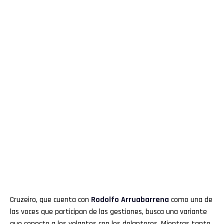
Cruzeiro, que cuenta con
Rodolfo Arruabarrena
como una de
las voces que participan de las gestiones, busca una variante
que conecte a los volantes con los delanteros. Mientras tanto,