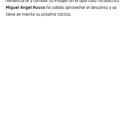
reinventarse y cambiar su imagen en el apartado futbolístico.
Miguel Ángel
Russo
ha sabido aprovechar el descanso y ya
tiene en mente su próxima táctica.