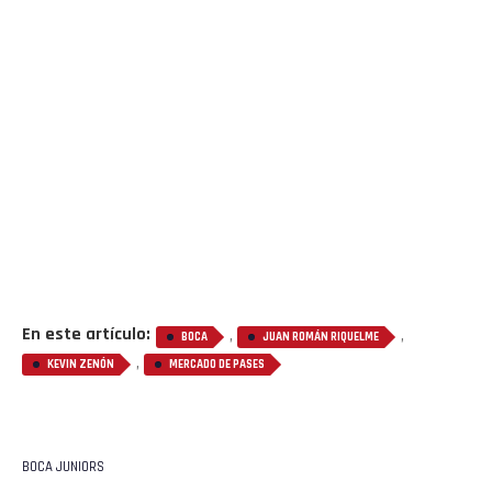
En este artículo:
,
,
BOCA
JUAN ROMÁN RIQUELME
,
KEVIN ZENÓN
MERCADO DE PASES
BOCA JUNIORS