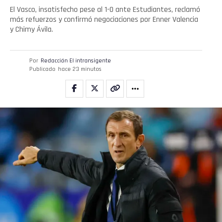
El Vasco, insatisfecho pese al 1-0 ante Estudiantes, reclamó
más refuerzos y confirmó negociaciones por Enner Valencia
y Chimy Ávila.
Por
Redacción El intransigente
Publicado
hace 23 minutos