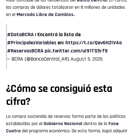
valor contable de las tendencias del
Banco Central
. En tanto,
las compras de dólares totalizaron en 8 millones de unidades
en el
Mercado Libre de Cambios.
#DataBCRA
| Encontrá la lista de
#PrincipalesVariables
en:
https://t.co/Qev6HZIV4a
#ReservasBCRA
pic.twitter.com/uI91TS5rf9
— BCRA (@BancoCentral_AR)
August 5, 2026
¿Cómo se consiguió esta
cifra?
La compra sostenida de reservas forma parte de las políticas
establecidas por el
Gobierno Nacional
dentro de la
Fase
Cuatro
del programa económico. De esta forma, logró adquirir