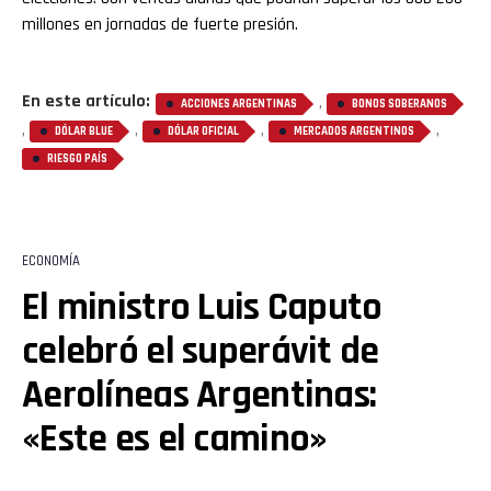
millones en jornadas de fuerte presión.
Flipboard
En este artículo:
,
ACCIONES ARGENTINAS
BONOS SOBERANOS
,
,
,
,
Reddit
DÓLAR BLUE
DÓLAR OFICIAL
MERCADOS ARGENTINOS
RIESGO PAÍS
Pinterest
Whatsapp
ECONOMÍA
El ministro Luis Caputo
Email
celebró el superávit de
Aerolíneas Argentinas:
«Este es el camino»