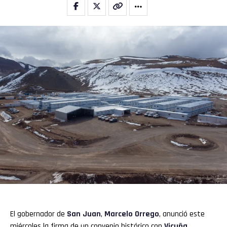
El gobernador de
San Juan
,
Marcelo Orrego
, anunció este
miércoles la firma de un convenio histórico con
Vicuña