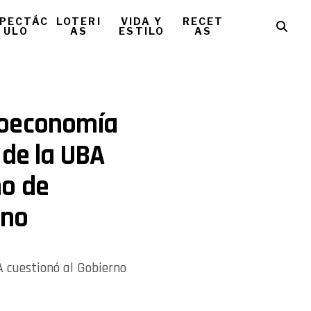
PECTÁC
LOTERI
VIDA Y
RECET
ULO
AS
ESTILO
AS
roeconomía
 de la UBA
ño de
rno
A cuestionó al Gobierno