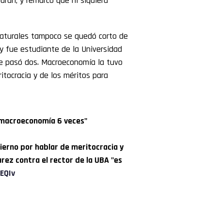
Durán, y remarcó que ni siquiera
Naturales tampoco se quedó corto de
y fue estudiante de la Universidad
ue pasó dos. Macroeconomía la tuvo
tocracia y de los méritos para
r macroeconomía 6 veces"
ierno por hablar de meritocracia y
arez contra el rector de la UBA "es
EQIv