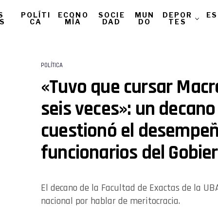
S
POLÍTI
ECONO
SOCIE
MUN
DEPOR
ES
AS
CA
MÍA
DAD
DO
TES
POLÍTICA
«Tuvo que cursar Mac
seis veces»: un decano
cuestionó el desempe
funcionarios del Gobie
El decano de la Facultad de Exactas de la UB
nacional por hablar de meritocracia.