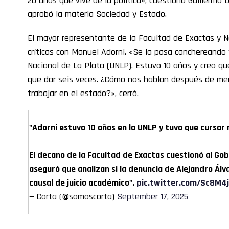
20 años que vive de la política», cuestionó Guillermo 
aprobó la materia Sociedad y Estado.
El mayor representante de la Facultad de Exactas y 
críticas con Manuel Adorni. «Se la pasa canchereando 
Nacional de La Plata (UNLP). Estuvo 10 años y creo q
que dar seis veces. ¿Cómo nos hablan después de meri
trabajar en el estado?», cerró.
"Adorni estuvo 10 años en la UNLP y tuvo que cursa
El decano de la Facultad de Exactas cuestionó al Gob
aseguró que analizan si la denuncia de Alejandro Álv
causal de juicio académico".
pic.twitter.com/Sc8M4j
— Corta (@somoscorta)
September 17, 2025