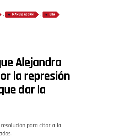
,
,
MANUEL ADORNI
UBA
que Alejandra
r la represión
que dar la
resolución para citar a la
ados.