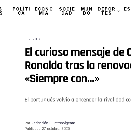
S
POLÍTI
ECONO
SOCIE
MUN
DEPOR
ES
AS
CA
MÍA
DAD
DO
TES
DEPORTES
El curioso mensaje de 
Ronaldo tras la renova
«Siempre con…»
El portugués volvió a encender la rivalidad co
Por
Redacción El intransigente
Publicado
27 octubre, 2025