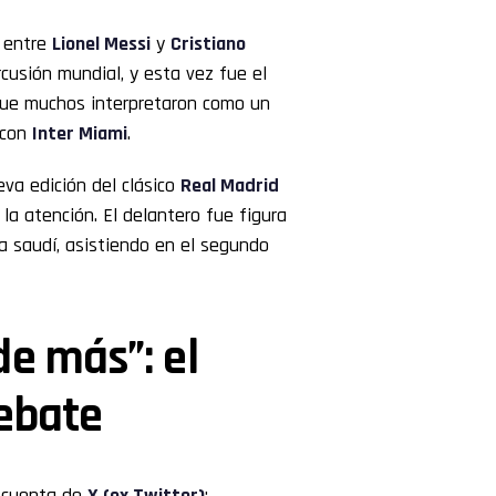
d entre
Lionel Messi
y
Cristiano
usión mundial, y esta vez fue el
que muchos interpretaron como un
 con
Inter Miami
.
va edición del clásico
Real Madrid
la atención. El delantero fue figura
ga saudí, asistiendo en el segundo
e más”: el
ebate
u cuenta de
X (ex Twitter)
: