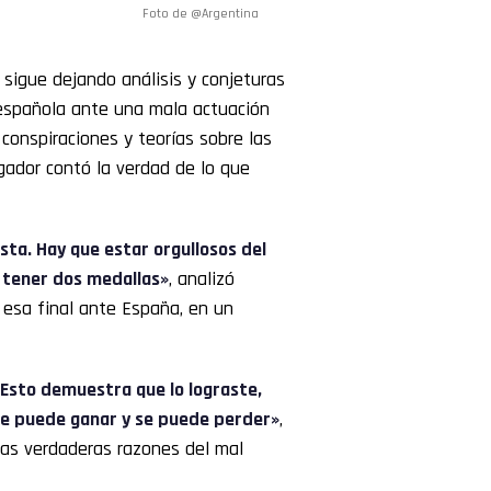
Foto de @Argentina
sigue dejando análisis y conjeturas
 española ante una mala actuación
conspiraciones y teorías sobre las
gador contó la verdad de lo que
sta. Hay que estar orgullosos del
ni tener dos medallas»
, analizó
n esa final ante España, en un
Esto demuestra que lo lograste,
, se puede ganar y se puede perder»
,
 las verdaderas razones del mal