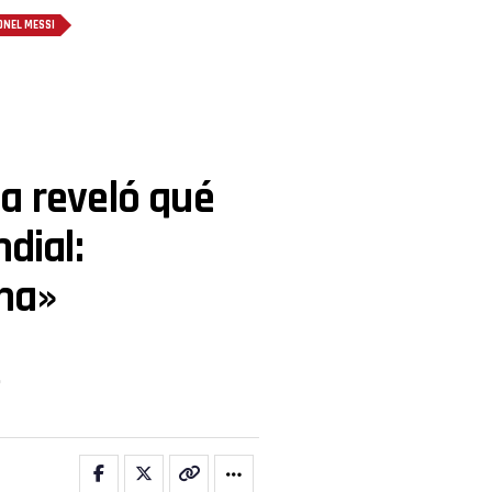
ONEL MESSI
a reveló qué
dial:
na»
.