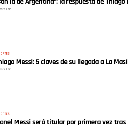
Con la de Argentina”: la respuesta de Thiago
hace 1 día
PORTES
hiago Messi: 5 claves de su llegada a La Masí
hace 1 día
PORTES
ionel Messi será titular por primera vez tras