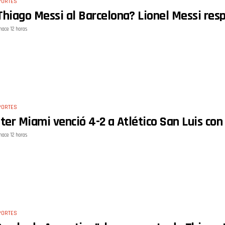
PORTES
Thiago Messi al Barcelona? Lionel Messi res
hace 12 horas
PORTES
nter Miami venció 4-2 a Atlético San Luis con
hace 12 horas
PORTES