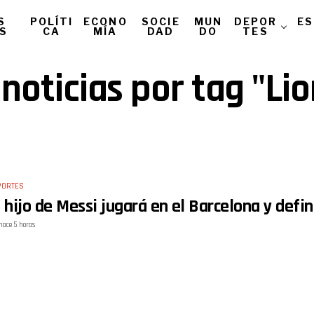
S
POLÍTI
ECONO
SOCIE
MUN
DEPOR
ES
AS
CA
MÍA
DAD
DO
TES
noticias por tag "Li
PORTES
l hijo de Messi jugará en el Barcelona y defi
hace 5 horas