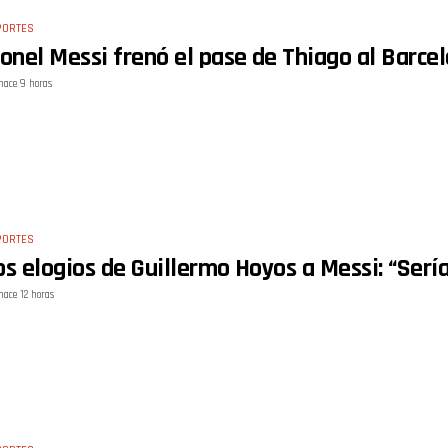
PORTES
ionel Messi frenó el pase de Thiago al Barce
hace 9 horas
PORTES
os elogios de Guillermo Hoyos a Messi: “Serí
hace 12 horas