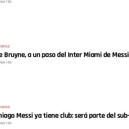
hace 1 día
PORTES
e Bruyne, a un paso del Inter Miami de Messi
hace 1 día
PORTES
hiago Messi ya tiene club: será parte del sub
hace 1 día