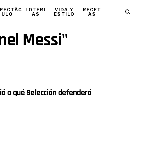
PECTÁC
LOTERI
VIDA Y
RECET
ULO
AS
ESTILO
AS
onel Messi"
nió a qué Selección defenderá