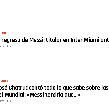
PORTES
l regreso de Messi: titular en Inter Miami an
hace 2 días
PORTES
osé Chatruc contó todo lo que sabe sobre las 
el Mundial: «Messi tendría que…»
hace 2 días