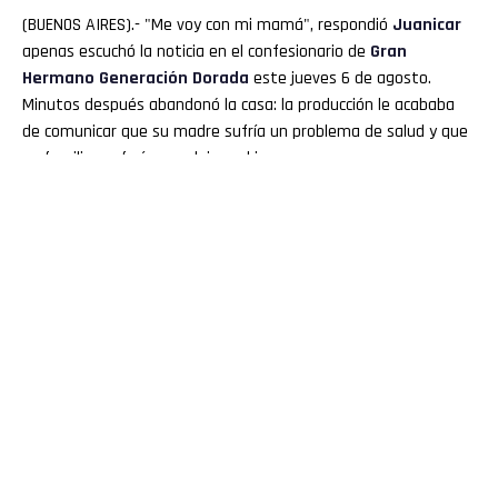
(BUENOS AIRES).- "Me voy con mi mamá", respondió
Juanicar
apenas escuchó la noticia en el confesionario de
Gran
Hermano
Generación Dorada
este jueves 6 de agosto.
Minutos después abandonó la casa: la producción le acababa
de comunicar que su madre sufría un problema de salud y que
su familia prefería que dejara el juego.