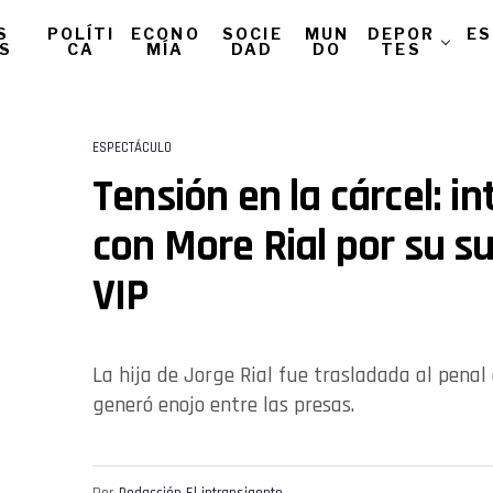
S
POLÍTI
ECONO
SOCIE
MUN
DEPOR
ES
AS
CA
MÍA
DAD
DO
TES
ESPECTÁCULO
Tensión en la cárcel: i
con More Rial por su s
VIP
La hija de Jorge Rial fue trasladada al pena
generó enojo entre las presas.
Por
Redacción El intransigente