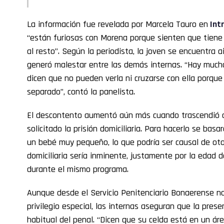
La información fue revelada por Marcela Tauro en
Int
“están furiosas con Morena porque sienten que tiene 
al resto”. Según la periodista, la joven se encuentra 
generó malestar entre las demás internas. “Hay much
dicen que no pueden verla ni cruzarse con ella porqu
separado”, contó la panelista.
El descontento aumentó aún más cuando trascendió q
solicitado la prisión domiciliaria. Para hacerlo se ba
un bebé muy pequeño, lo que podría ser causal de otor
domiciliaria sería inminente, justamente por la edad de
durante el mismo programa.
Aunque desde el Servicio Penitenciario Bonaerense n
privilegio especial, las internas aseguran que la prese
habitual del penal. “Dicen que su celda está en un ár