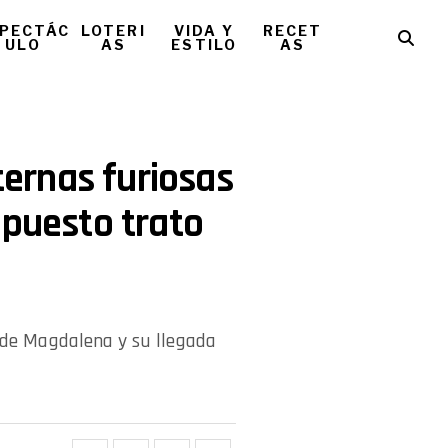
PECTÁC
LOTERI
VIDA Y
RECET
ULO
AS
ESTILO
AS
nternas furiosas
upuesto trato
l de Magdalena y su llegada