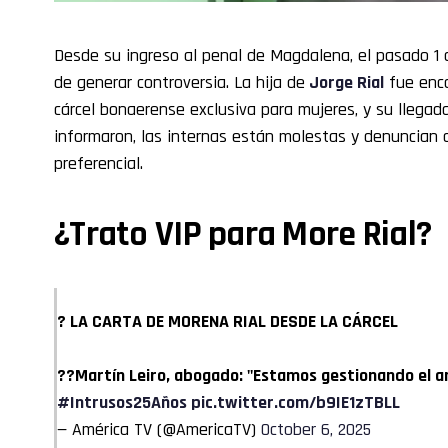
Desde su ingreso al penal de Magdalena, el pasado 1 
de generar controversia. La hija de
Jorge Rial
fue enca
cárcel bonaerense exclusiva para mujeres, y su llega
informaron, las internas están molestas y denuncian q
preferencial.
¿Trato VIP para More Rial?
? LA CARTA DE MORENA RIAL DESDE LA CÁRCEL
??Martín Leiro, abogado: "Estamos gestionando el ar
#Intrusos25Años
pic.twitter.com/b9IE1zTBLL
— América TV (@AmericaTV)
October 6, 2025