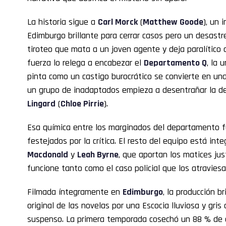
La historia sigue a
Carl Morck
(
Matthew Goode
), un 
Edimburgo brillante para cerrar casos pero un desast
tiroteo que mata a un joven agente y deja paralítico
fuerza lo relega a encabezar el
Departamento Q
, la 
pinta como un castigo burocrático se convierte en una
un grupo de inadaptados empieza a desentrañar la des
Lingard
(
Chloe Pirrie
).
Esa química entre los marginados del departamento 
festejados por la crítica. El resto del equipo está int
Macdonald
y
Leah Byrne
, que aportan los matices ju
funcione tanto como el caso policial que los atraviesa
Filmada íntegramente en
Edimburgo
, la producción 
original de las novelas por una Escocia lluviosa y gri
suspenso. La primera temporada cosechó un 88 % de