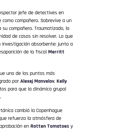
inspector jefe de detectives en
re como compañero. Sobrevive a un
 a su compañero. Traumatizado, la
unidad de casos sin resolver. Lo que
 investigación absorbente: junto a
aparición de la fiscal
Merritt
fue uno de los puntos más
egrado por
Alexej Manvelov
,
Kelly
stos para que la dinámica grupal
.
británica cambió la Copenhague
s que refuerza la atmósfera de
 aprobación en
Rotten Tomatoes
y