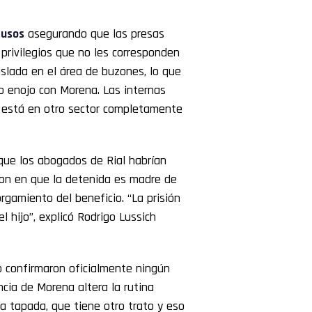
rusos
asegurando que las presas
privilegios que no les corresponden
aislada en el área de buzones, lo que
o enojo con Morena. Las internas
e está en otro sector completamente
ue los abogados de Rial habrían
saron en que la detenida es madre de
gamiento del beneficio. “La prisión
l hijo”, explicó Rodrigo Lussich
o confirmaron oficialmente ningún
ncia de Morena altera la rutina
ea tapada, que tiene otro trato y eso