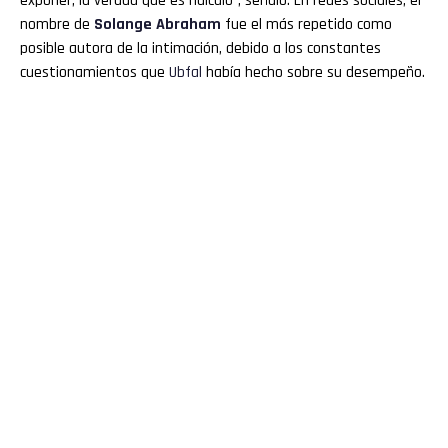
exponer, la verdad que es ridículo”, señaló. En redes sociales, el
nombre de
Solange Abraham
fue el más repetido como
posible autora de la intimación, debido a los constantes
cuestionamientos que
Ubfal
había hecho sobre su desempeño.