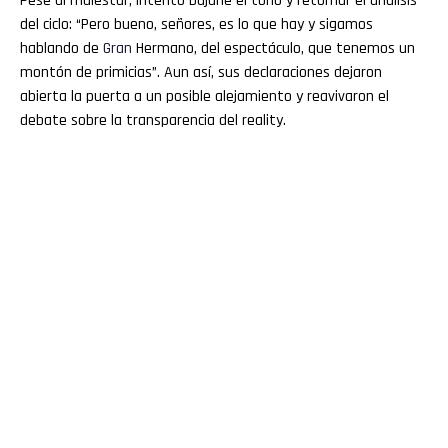
Pese al malestar, intentó bajarle el tono y retomar el análisis
del ciclo: “Pero bueno, señores, es lo que hay y sigamos
hablando de
Gran
Hermano, del espectáculo, que tenemos un
montón de primicias”. Aun así, sus declaraciones dejaron
abierta la puerta a un posible alejamiento y reavivaron el
debate sobre la transparencia del reality.