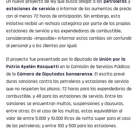
un nuevo proyecto de ley que busca obligar a las
petroleras
y
Flipboard
estaciones de servicio
a informar de los aumentos de precio
con al menos 72 horas de anticipación. Sin embargo, esta
Reddit
iniciativa recibió un rechazo categórico por parte de las propias
estaciones de servicio y las expendedoras de combustible,
Pinterest
considerando «imposible» informar estos cambios sin confundir
al personal y a los clientes por igual.
Whatsapp
El proyecto fue presentado por la diputada de
Unión por la
Patria Ayelén Rasquetti
en la Comisión de Servicios Públicos
Email
de la
Cámara de Diputados bonaerense
. El escrito prevé
duras sanciones contra las petroleras y estaciones de servicio
que no respeten los plazos: 72 horas para las expendedoras de
combustible, y 48 para las estaciones de servicio. Entre las
sanciones se encuentran multas, suspensiones y clausuras,
entre otras. En el caso de las multas, estas equivaldrían al
valor de entre 5.000 y 10.000 litros de nafta super para el caso
de las petroleras; y entre 100 y 500 para las estaciones.