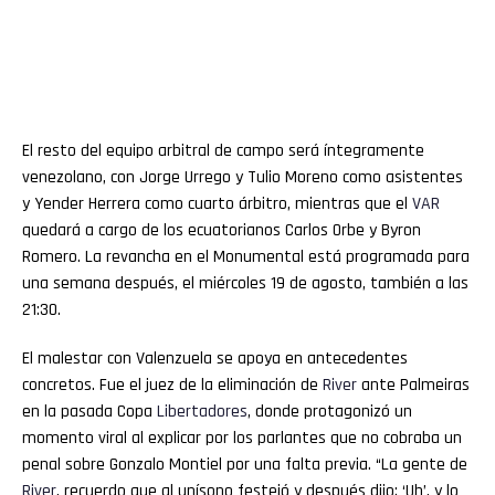
El resto del equipo arbitral de campo será íntegramente
venezolano, con Jorge Urrego y Tulio Moreno como asistentes
y Yender Herrera como cuarto árbitro, mientras que el
VAR
quedará a cargo de los ecuatorianos Carlos Orbe y Byron
Romero. La revancha en el Monumental está programada para
una semana después, el miércoles 19 de agosto, también a las
21:30.
El malestar con Valenzuela se apoya en antecedentes
concretos. Fue el juez de la eliminación de
River
ante Palmeiras
en la pasada Copa
Libertadores
, donde protagonizó un
momento viral al explicar por los parlantes que no cobraba un
penal sobre Gonzalo Montiel por una falta previa. “La gente de
River
, recuerdo que al unísono festejó y después dijo: ‘Uh’, y lo