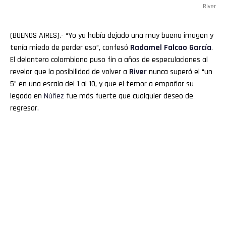
River
(BUENOS AIRES).- “Yo ya había dejado una muy buena imagen y
tenía miedo de perder eso”, confesó
Radamel
Falcao
García
.
El delantero colombiano puso fin a años de especulaciones al
revelar que la posibilidad de volver a
River
nunca superó el “un
5” en una escala del 1 al 10, y que el temor a empañar su
legado en
Núñez
fue más fuerte que cualquier deseo de
regresar.