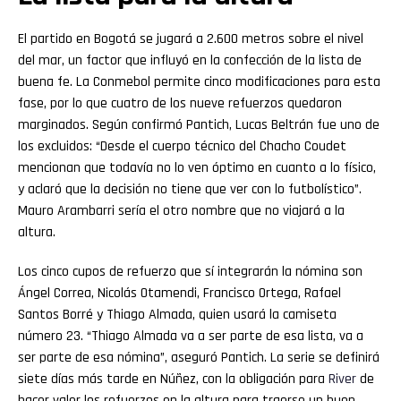
El partido en Bogotá se jugará a 2.600 metros sobre el nivel
del mar, un factor que influyó en la confección de la lista de
buena fe. La Conmebol permite cinco modificaciones para esta
fase, por lo que cuatro de los nueve refuerzos quedaron
marginados. Según confirmó Pantich, Lucas Beltrán fue uno de
los excluidos: “Desde el cuerpo técnico del Chacho Coudet
mencionan que todavía no lo ven óptimo en cuanto a lo físico,
y aclaró que la decisión no tiene que ver con lo futbolístico”.
Mauro Arambarri sería el otro nombre que no viajará a la
altura.
Los cinco cupos de refuerzo que sí integrarán la nómina son
Ángel Correa, Nicolás Otamendi, Francisco Ortega, Rafael
Santos Borré y Thiago Almada, quien usará la camiseta
número 23. “Thiago Almada va a ser parte de esa lista, va a
ser parte de esa nómina”, aseguró Pantich. La serie se definirá
siete días más tarde en Núñez, con la obligación para
River
de
hacer valer los refuerzos en la altura para traerse un buen