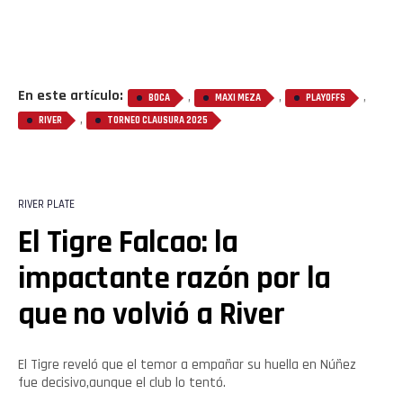
En este artículo:
,
,
,
BOCA
MAXI MEZA
PLAYOFFS
,
RIVER
TORNEO CLAUSURA 2025
RIVER PLATE
El Tigre Falcao: la
impactante razón por la
que no volvió a River
El Tigre reveló que el temor a empañar su huella en Núñez
fue decisivo,aunque el club lo tentó.