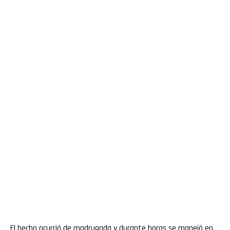
El hecho ocurrió de madrugada y durante horas se manejó en