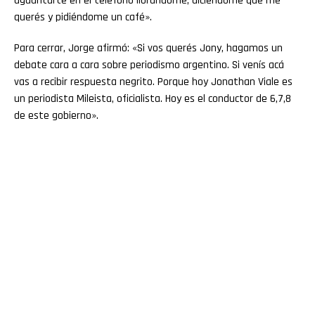
aguantarte en el teléfono llorándome, diciéndome que me
querés y pidiéndome un café».
Para cerrar, Jorge afirmó: «Si vos querés Jony, hagamos un
debate cara a cara sobre periodismo argentino. Si venís acá
vas a recibir respuesta negrito. Porque hoy Jonathan Viale es
un periodista Mileista, oficialista. Hoy es el conductor de 6,7,8
de este gobierno».