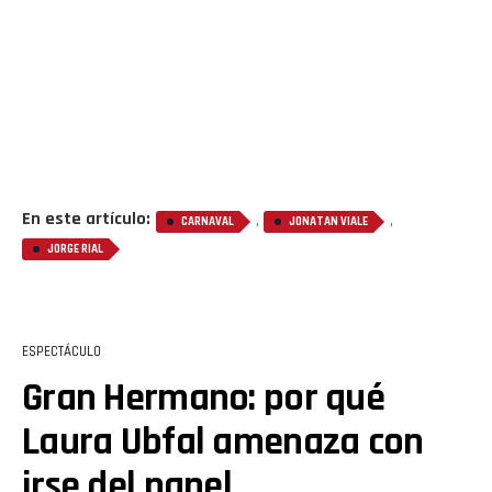
Reddit
Pinterest
Whatsapp
Email
En este artículo:
,
,
CARNAVAL
JONATAN VIALE
JORGE RIAL
ESPECTÁCULO
Gran Hermano: por qué
Laura Ubfal amenaza con
irse del panel