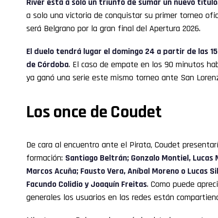
River está a solo un triunfo de sumar un nuevo título
a solo una victoria de conquistar su primer torneo ofici
será Belgrano por la gran final del Apertura 2026.
El duelo tendrá lugar el domingo 24 a partir de las 1
de Córdoba
. El caso de empate en los 90 minutos hab
ya ganó una serie este mismo torneo ante San Loren
Los once de Coudet
De cara al encuentro ante el Pirata, Coudet presentarí
formación:
Santiago Beltrán; Gonzalo Montiel, Lucas 
Marcos Acuña; Fausto Vera, Aníbal Moreno o Lucas Si
Facundo Colidio y Joaquín Freitas
. Como puede apreci
generales los usuarios en las redes están compartiend