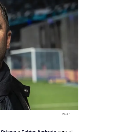
River
 Ortega
y
Tobías
Andrada
para el