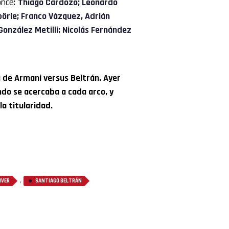
once:
Thiago Cardozo; Leonardo
pörle; Franco Vázquez, Adrián
González Metilli; Nicolás Fernández
a de Armani versus Beltrán. Ayer
do se acercaba a cada arco, y
a titularidad.
,
IVER
SANTIAGO BELTRÁN