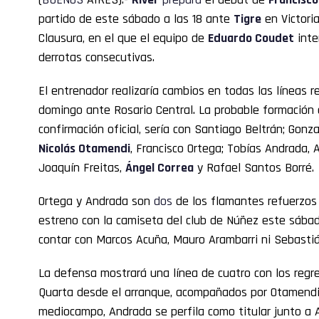
partido de este sábado a las 18 ante
Tigre
en Victoria
Clausura, en el que el equipo de
Eduardo Coudet
inte
derrotas consecutivas.
El entrenador realizaría cambios en todas las líneas 
domingo ante Rosario Central. La probable formación de
confirmación oficial, sería con Santiago Beltrán; Gonz
Nicolás Otamendi
, Francisco Ortega; Tobías Andrada, 
Joaquín Freitas,
Ángel Correa
y Rafael Santos Borré.
Ortega y Andrada son
dos
de los flamantes refuerzos
estreno con la camiseta del club de Núñez este sábado
contar con Marcos Acuña, Mauro Arambarri ni Sebastián
La defensa mostrará una línea de cuatro con los regr
Quarta desde el arranque, acompañados por Otamendi 
mediocampo, Andrada se perfila como titular junto a 