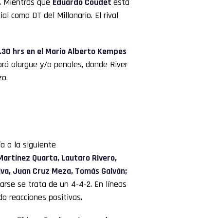
. Mientras que
Eduardo Coudet
está
al como DT del Millonario. El rival
5.30 hrs en el Mario Alberto Kempes
rá alargue y/o penales, donde River
zo.
a a la siguiente
Martínez Quarta, Lautaro Rivero,
lva, Juan Cruz Meza, Tomás Galván;
arse se trata de un 4-4-2. En líneas
o reacciones positivas.