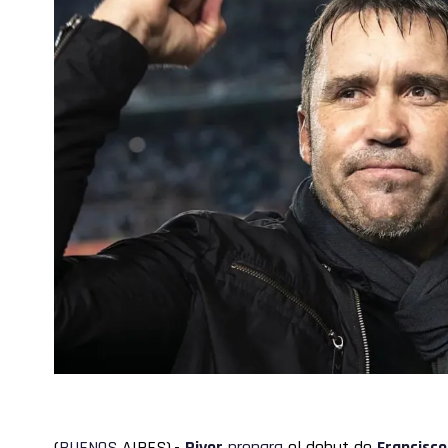
(
BUENOS
AIRES).-
River
prepara
el debut de
Francisco