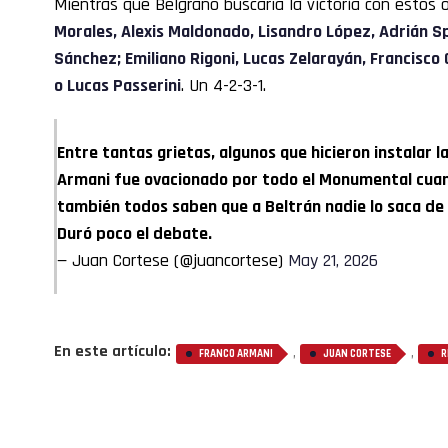
Mientras que Belgrano buscaría la victoria con estos 
Morales, Alexis Maldonado, Lisandro López, Adrián S
Sánchez; Emiliano Rigoni, Lucas Zelarayán, Francisco 
o Lucas Passerini
. Un 4-2-3-1.
Entre tantas grietas, algunos que hicieron instalar l
Armani fue ovacionado por todo el Monumental cuan
también todos saben que a Beltrán nadie lo saca de l
Duró poco el debate.
— Juan Cortese (@juancortese)
May 21, 2026
En este artículo:
,
,
FRANCO ARMANI
JUAN CORTESE
R