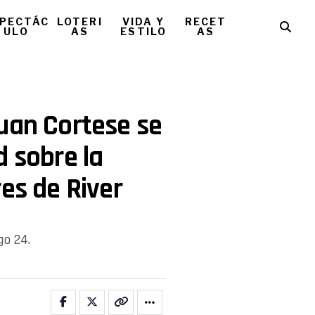
PECTÁC
LOTERI
VIDA Y
RECET
ULO
AS
ESTILO
AS
uan Cortese se
d sobre la
es de River
go 24.