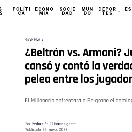
S
POLÍTI
ECONO
SOCIE
MUN
DEPOR
ES
AS
CA
MÍA
DAD
DO
TES
RIVER PLATE
¿Beltrán vs. Armani? J
cansó y contó la verda
pelea entre los jugador
El Millonario enfrentará a Belgrano el domin
Por
Redacción El intransigente
Publicado
22 mayo, 2026