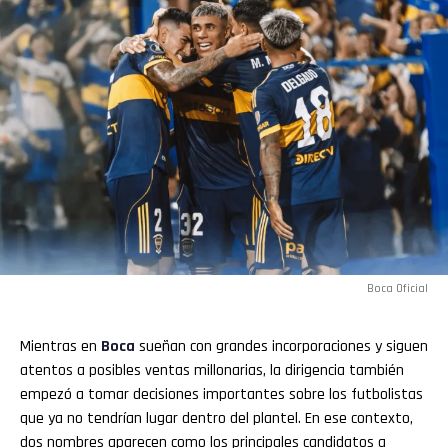
Boca Oficial
Mientras en
Boca
sueñan con grandes incorporaciones y siguen
Flipboard
atentos a posibles ventas millonarias, la dirigencia también
empezó a tomar decisiones importantes sobre los futbolistas
Reddit
que ya no tendrían lugar dentro del plantel. En ese contexto,
dos nombres aparecen como los principales candidatos a