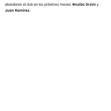
Pinterest
abandonar el club en los próximos meses:
Nicolás Orsini
y
Juan Ramírez
.
Whatsapp
Email