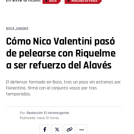
En este artículo:
,
BOCA
MERCADO DE PASES
BOCA JUNIORS
Cómo Nico Valentini pasó
Flipboard
de pelearse con Riquelme
Reddit
a ser refuerzo del Alavés
Pinterest
El defensor formado en Boca, tras un paso sin estrenos por
Whatsapp
Fiorentina, firmó con el conjunto vasco por tres
temporadas.
Email
Por
Redacción El intransigente
Publicado
hace 12 horas