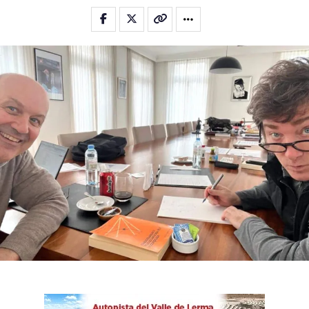
Flipboard
Reddit
Pinterest
Whatsapp
Email