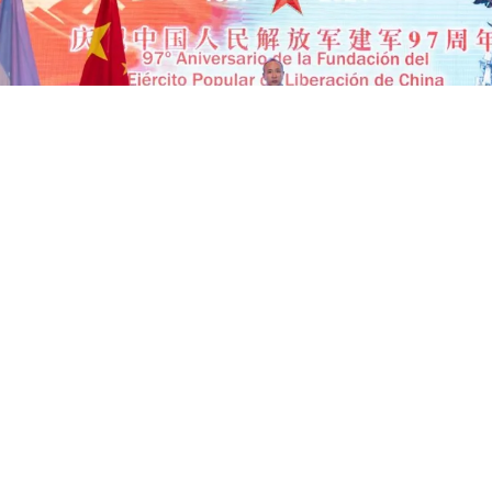
Embajada China
Un nuevo
conflicto
diplomático involucra a
China
y
Estados
Unidos,
pero también a la
Argentina
, luego de que la