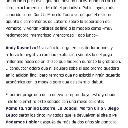
un reclamo por cosas que han pasado antes. Hubo un cara a
cara, exactamente», detalló el periodista Pablo Layus, más
conocido como Guatti. Marcela Tauro sumó que el reclamo
apuntó a comentarios de Latorre sobre la separación de
Pampita, y Adrián Pallares definió a la modelo como «muy
reclamadora, memoriosa y rencorosa. Todo junto».
Andy Kusnetzoff
volvió a la carga en sus declaraciones y
reforzó la negativa con una explicación simple: lo del pago
millonario nació de un chiste que hicieron durante la grabación.
El conductor aclaró que ni siquiera sabe si esa broma quedará
en la edición final, pero remarcó que no existió ningún acuerdo
económico con la modelo para que asistiera al debut.
El primer programa de la nueva temporada ya está grabado.
Telefe lo emitirá este sábado con una mesa caliente:
Pampita
,
Yanina Latorre
,
La Joaqui
,
Martín Cirio
y
Diego
Leuco
serán los cinco invitados que le devuelvan el aire a
PH,
Podemos Hablar
después de más de dos años sin pantalla.