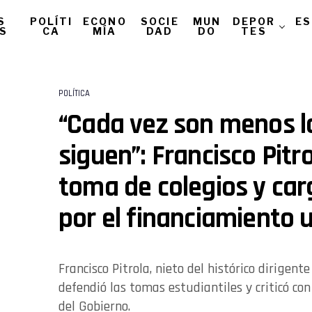
S
POLÍTI
ECONO
SOCIE
MUN
DEPOR
ES
AS
CA
MÍA
DAD
DO
TES
POLÍTICA
“Cada vez son menos l
siguen”: Francisco Pitr
toma de colegios y car
por el financiamiento u
Francisco Pitrola, nieto del histórico dirigent
defendió las tomas estudiantiles y criticó con
del Gobierno.