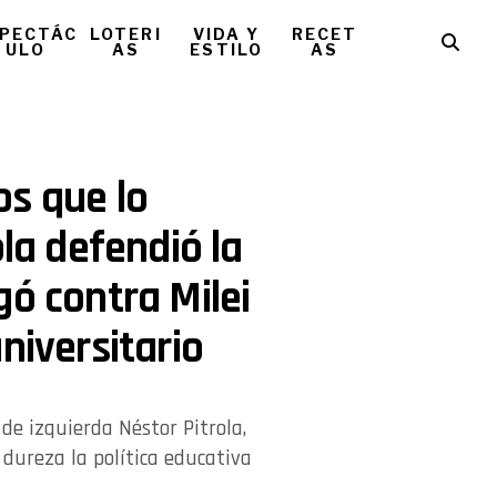
PECTÁC
LOTERI
VIDA Y
RECET
ULO
AS
ESTILO
AS
os que lo
ola defendió la
gó contra Milei
niversitario
e de izquierda Néstor Pitrola,
 dureza la política educativa