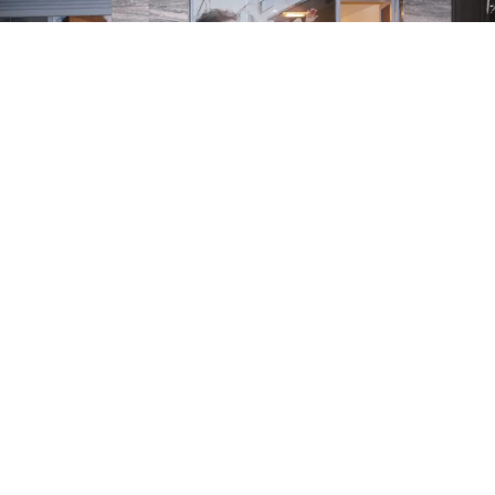
El ministro de Infraestructura,
Gabriel Katopodis
, y el
exintendente de Avellaneda,
Jorge Ferraresi
, desembarcaron
este viernes en
Mendoza
para impulsar la carrera presidencial