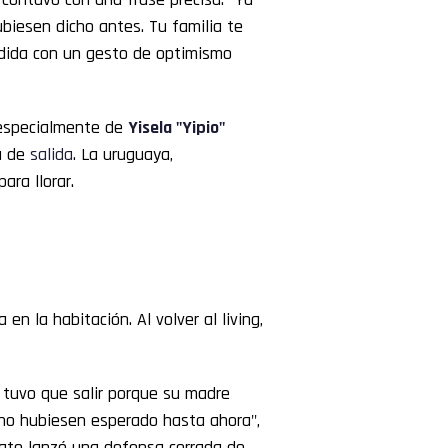
biesen dicho antes. Tu familia te
pedida con un gesto de optimismo
 especialmente de
Yisela "
Yipio
"
ta de
salida
. La uruguaya,
ara llorar.
 en la habitación. Al volver al living,
 tuvo que salir porque su madre
no hubiesen esperado hasta ahora",
diato lanzó una defensa cerrada de