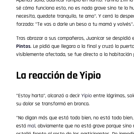
sé cómo funciona esto, no es nada grave sino te lo hu
necesita, quedate tranquilo, te amo". Y cerró la des
forzado: "Te vas a darle un beso a tu mamá y volvés".
Tras abrazar a sus compañeros, Juanicar se despidió
Pintos
. Le pidió que llegara a la final y cruzó la puer
visiblemente afectada, se fue directo a la habitación p
La reacción de Yipio
"Estoy harta", alcanzó a decir
Yipio
entre lágrimas, sola
su dolor se transformó en bronca.
"No digan más que está todo bien, no está todo bien,
está
mal
, obviamente que no está grave porque sino 
estalló frente al resto de los participantes. De inme