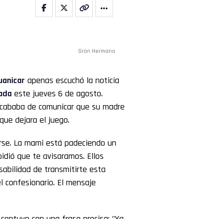
Gran Hermano
uanicar
apenas escuchó la noticia
ada
este jueves 6 de agosto.
 acababa de comunicar que su madre
que dejara el juego.
rse. La mami está padeciendo un
idió que te avisaramos. Ellos
sabilidad de transmitirte esta
l confesionario. El mensaje
o contuvo con una frase precisa: "Ya