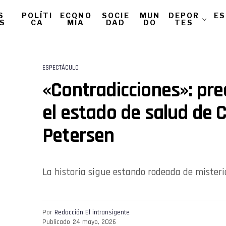
S
POLÍTI
ECONO
SOCIE
MUN
DEPOR
ES
AS
CA
MÍA
DAD
DO
TES
ESPECTÁCULO
«Contradicciones»: pr
el estado de salud de C
Petersen
La historia sigue estando rodeada de misteri
Por
Redacción El intransigente
Publicado
24 mayo, 2026