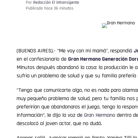
Por
Redacción El intransigente
Publicado
hace 36 minutos
(BUENOS AIRES).- "Me voy con mi mamá", respondió
J
en el confesionario de
Gran Hermano
Generación Dor
Minutos después abandonó la casa: la producción le
sufría un problema de salud y que su familia prefería 
"Tengo que comunicarte algo, no es nada para alarma
muy pequeño problema de salud, pero tu familia nos p
preferirían que abandonaras el juego, tengo la respon
información", le dijo la voz de
Gran
Hermano
dentro de
descolocó al joven actor, que no dudó.
Apenas salió, Juanicar rompió en llanto. Yanina Zilli l