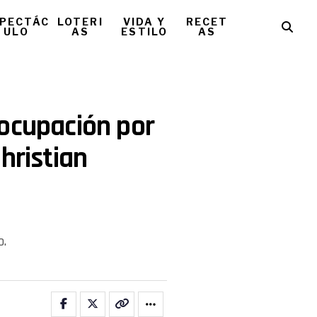
PECTÁC
LOTERI
VIDA Y
RECET
ULO
AS
ESTILO
AS
eocupación por
hristian
o.