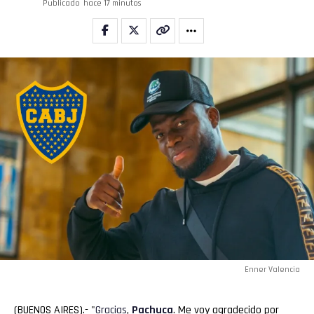
Publicado
hace 17 minutos
Enner Valencia
(BUENOS AIRES).- "
Gracias
,
Pachuca
. Me voy agradecido por