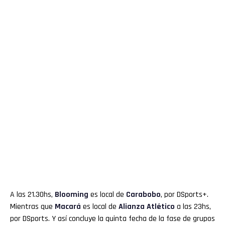
A las 21.30hs,
Blooming
es local de
Carabobo
, por DSports+.
Mientras que
Macará
es local de
Alianza Atlético
a las 23hs,
por DSports. Y así concluye la quinta fecha de la fase de grupos