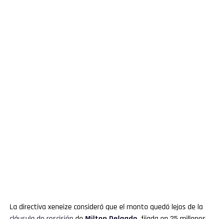
La directiva xeneize consideró que el monto quedó lejos de la
cláusula de rescisión
de
Milton
Delgado
, fijada en 25 millones