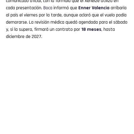
comunicado oficial, con la fórmula que el Xeneize utiliza en
cada presentación.
Boca
informó que
Enner
Valencia
arribaría
al país el viernes por la tarde, aunque aclaró que el vuelo podía
demorarse. La revisión médica quedó agendada para el sábado
y, si la supera, firmará un contrato por
18 meses
, hasta
diciembre de 2027.