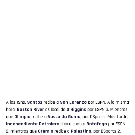
A las 19hs,
Santos
recibe a
San Lorenzo
por ESPN. A la misma
hora,
Boston River
es local de
O’Higgins
por ESPN 3. Mientras
que
Olimpia
recibe a
Vasco da Gama
, por DSports. Más tarde,
Independiente Petrolero
choca contra
Botafogo
por ESPN
2, mientras que
Gremio
recibe a
Palestino
, por DSports 2.