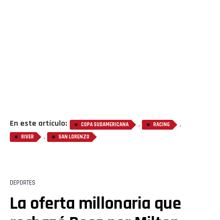
Flipboard
En este artículo:
,
,
COPA SUDAMERICANA
RACING
Reddit
,
RIVER
SAN LORENZO
Pinterest
DEPORTES
Whatsapp
La oferta millonaria que
Email