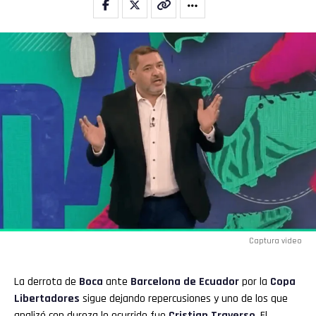
Captura video
La derrota de
Boca
ante
Barcelona de Ecuador
por la
Copa
Libertadores
sigue dejando repercusiones y uno de los que
analizó con dureza lo ocurrido fue
Cristian Traverso
. El