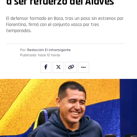
a ser refuerzo del Alavés
Pinterest
El defensor formado en Boca, tras un paso sin estrenos por
Whatsapp
Fiorentina, firmó con el conjunto vasco por tres
temporadas.
Email
Por
Redacción El intransigente
Publicado
hace 12 horas