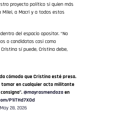
stro proyecto político si quien más
 Milei, a Macri y a todos estos
dentro del espacio opositor. “No
tos o candidatas casi como
ristina sí puede, Cristina debe,
ueda cómodo que Cristina esté presa.
n tomar en cualquier acto militante
 consigna".
@mayrasmendoza
en
.com/P1iTHd7XOd
May 28, 2026