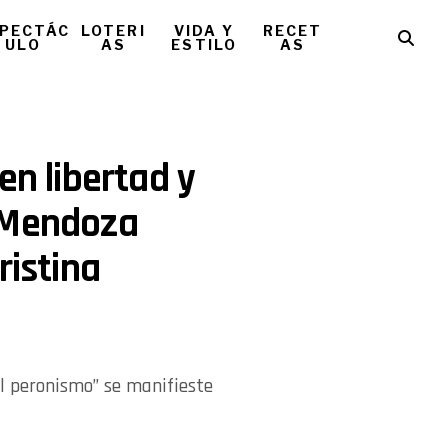
PECTÁC
LOTERI
VIDA Y
RECET
ULO
AS
ESTILO
AS
en libertad y
 Mendoza
ristina
l peronismo” se manifieste