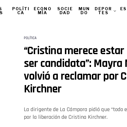
S
POLÍTI
ECONO
SOCIE
MUN
DEPOR
ES
AS
CA
MÍA
DAD
DO
TES
POLÍTICA
“Cristina merece estar 
ser candidata”: Mayra
volvió a reclamar por C
Kirchner
La dirigente de La Cámpora pidió que “todo e
por la liberación de Cristina Kirchner.