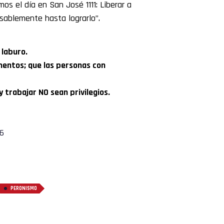
amos el día en San José 1111: Liberar a
nsablemente hasta lograrlo”.
 laburo.
mentos; que las personas con
 trabajar NO sean privilegios.
26
PERONISMO