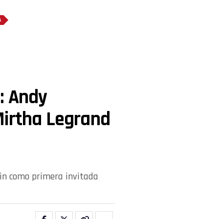
A
: Andy
Mirtha Legrand
ain como primera invitada