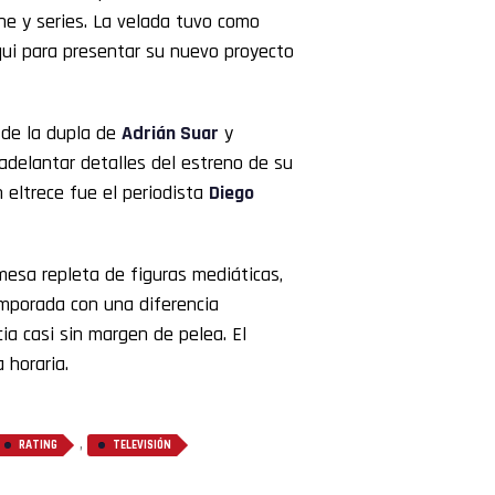
ne y series. La velada tuvo como
qui para presentar su nuevo proyecto
 de la dupla de
Adrián Suar
y
adelantar detalles del estreno de su
n eltrece fue el periodista
Diego
esa repleta de figuras mediáticas,
mporada con una diferencia
a casi sin margen de pelea. El
 horaria.
,
RATING
TELEVISIÓN