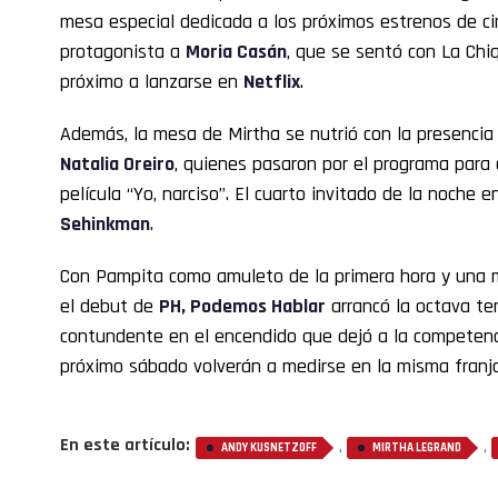
mesa especial dedicada a los próximos estrenos de ci
protagonista a
Moria Casán
, que se sentó con La Chi
próximo a lanzarse en
Netflix
.
Además, la mesa de Mirtha se nutrió con la presencia
Natalia Oreiro
, quienes pasaron por el programa para 
película “Yo, narciso”. El cuarto invitado de la noche e
Sehinkman
.
Con Pampita como amuleto de la primera hora y una m
el debut de
PH, Podemos Hablar
arrancó la octava te
contundente en el encendido que dejó a la competenci
próximo sábado volverán a medirse en la misma franja
En este artículo:
,
,
ANDY KUSNETZOFF
MIRTHA LEGRAND