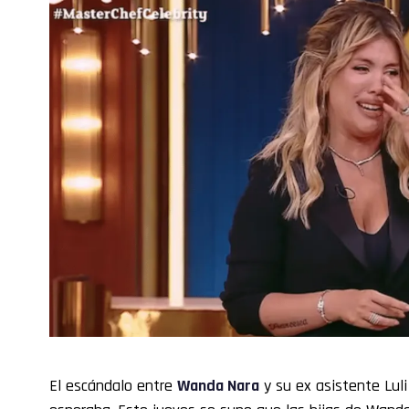
El escándalo entre
Wanda Nara
y su ex asistente Lul