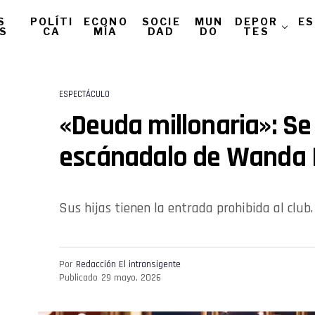
S
POLÍTI
ECONO
SOCIE
MUN
DEPOR
ES
AS
CA
MÍA
DAD
DO
TES
ESPECTÁCULO
«Deuda millonaria»: Se
escánadalo de Wanda N
Sus hijas tienen la entrada prohibida al club.
Por
Redacción El intransigente
Publicado
29 mayo, 2026