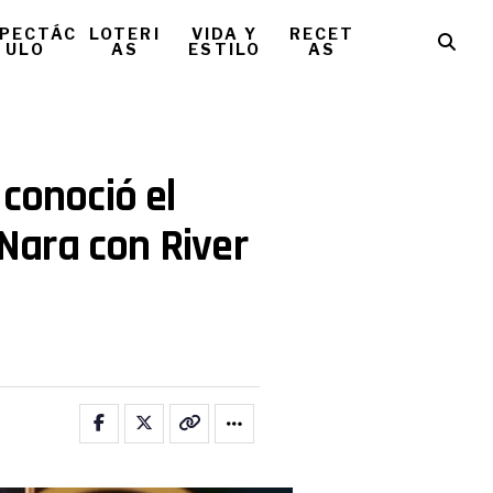
PECTÁC
LOTERI
VIDA Y
RECET
ULO
AS
ESTILO
AS
 conoció el
ara con River