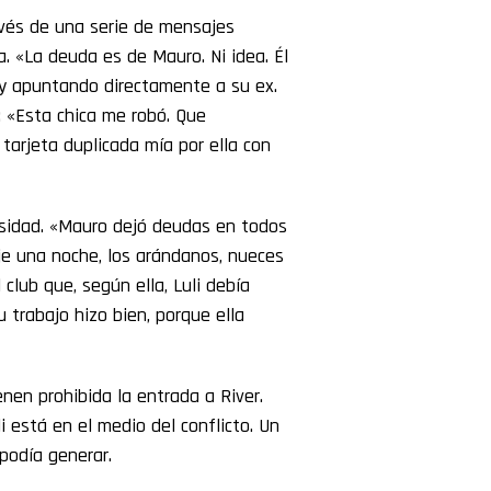
avés de una serie de mensajes
a. «La deuda es de Mauro. Ni idea. Él
 y apuntando directamente a su ex.
: «Esta chica me robó. Que
tarjeta duplicada mía por ella con
sidad. «Mauro dejó deudas en todos
aje una noche, los arándanos, nueces
club que, según ella, Luli debía
 trabajo hizo bien, porque ella
nen prohibida la entrada a River.
 está en el medio del conflicto. Un
podía generar.