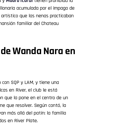
a y
Mauro Icardi
tienen prohibida la
llonaria acumulada por el impago de
n artístico que las nenas practicaban
mansión familiar del Chateau
a de Wanda Nara en
ogo con SQP y LAM, y tiene una
cas en River, el club le está
ón que la pone en el centro de un
ne que resolver. Según contó, la
n más allá del patín: la familia
os en River Plate.