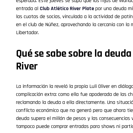
esperaba. Este jueves se supo que las hijas de Wand
entrada al
Club Atlético River Plate
por una deuda mi
las cuotas de socias, vinculada a la actividad de patí
en el club de Núñez, aprovechando la cercanía con la 
Libertador.
Qué se sabe sobre la deud
River
La información la reveló la propia Luli Oliver en diál
complicación extra: como ella fue apoderada de las chi
reclamando la deuda a ella directamente. Una situaci
conflicto económico que no generó pero que ahora tie
deuda supera el millón de pesos y las consecuencias va
tampoco puede comprar entradas para shows ni partid