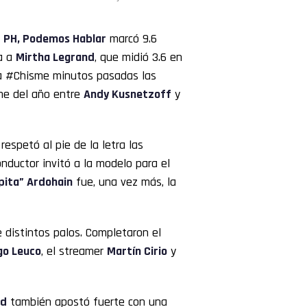
e
PH, Podemos Hablar
marcó 9.6
a a
Mirtha
Legrand
, que midió 3.6 en
ada #Chisme minutos pasadas las
ime del año entre
Andy Kusnetzoff
y
 respetó al pie de la letra las
nductor invitó a la modelo para el
pita” Ardohain
fue, una vez más, la
 distintos palos. Completaron el
go Leuco
, el streamer
Martín Cirio
y
nd
también apostó fuerte con una